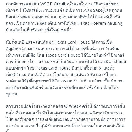
ภาพจัดการแข่งขัน WSOP Circuit ครั้งแรกในประวัติศาสตร์ของ
เท็กซัส ไม่ใช่แค่เพียงงานอีเวนต์ แต่เป็นการเฉลิมฉลองผู้เล่นทุกคน
ดีลเลอร์ทุกคน เกมทุกเกม และทุกช่วงเวลาที่ทำให้โป๊กเกอร์เท็กซัส
กลายเป็นตำนาน ผมตื่นเต้นมากที่ได้เห็น Texas Hold’em กลับมาสู่
บ้านเกิดในเท็กซัสอย่างยิ่งใหญ่เช่นนี้”
นับตั้งแต่ปี 2014 เป็นต้นมา Texas Card House ได้กลายเป็น
สัญลักษณ์ของการมอบประสบการณ์โป๊กเกอร์ที่เหนือกว่าสำหรับผู้
เล่นทุกระดับฝีมือ โดย Texas Card House ได้นิยามใหม่ว่าโป๊กเกอร์
ควรเป็นอย่างไร – สร้างสรรค์ เป็นกันเอง แข่งขันได้ และมีเอกลักษณ์
แบบเท็กซัส โดย Texas Card House มีสาขาทั้งหมด 6 แห่งทั่ว
เท็กซัส (ออสติน ดัลลัส ลาสโคลินาส ฮิวสตัน สปริง และริโอแก
รนด์แวลลีย์) ซึ่งทุกสาขาได้รับการยอมรับในด้านบริการชั้นเลิศ การ
แข่งขันระดับพรีเมียร์ และวัฒนธรรมที่เข้มแข็งซึ่งขับเคลื่อนโดย
ชุมชน
ความร่วมมือครั้งประวัติศาสตร์ของ WSOP ครั้งนี้ คือวิวัฒนาการขั้น
ต่อไปที่จะส่องแสงไปทั่วโลกสู่ความหลงใหลและพลังของวัฒนธรรม
โป๊กเกอร์เท็กซัส รายละเอียดเพิ่มเติมเกี่ยวกับความร่วมมือ ตารางการ
แข่งขัน และรายชื่อผู้ได้รับแหวนแชมป์จะประกาศในอนาคตอันใกล้