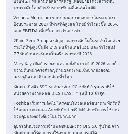
บริษัท 2.1 พันล้านดอลลาร์สหรัฐ เพื่อขยายโครงสร้างพื้น
ฐานระดับโลกสำหรับระบบขับเคลื่อนอัตโนมัติ
Vedanta Aluminium รายงานผลประกอบการไตรมาสแรก
ปีงบประมาณ 2027 ที่ทำสถิติสูงสุด โดยมีกำไรพุ่งขึ้น 205%
และ EBITDA เพิ่มขึ้นมากกว่าสองเท่า
2PointZero Group ส่งสัญญาณการเติบโตในระดับโลกด้วย
รายได้ที่พุ่งสูงขึ้นถึง 21.9 พันล้านเดอร์แฮม และกำไรสุทธิ
7.7 พันล้านเดอร์แฮมในครึ่งแรกของปี 2026
Mary Kay เปิดตัวรายงานความยั่งยืนประจำปี 2026 ตอกย้ำ
ความคืบหน้าครั้งสำคัญด้านผลกระทบเชิงบวกต่อสังคม
เศรษฐกิจ และสิ่งแวดล้อมทั่วโลก
Kioxia เปิดตัว SSD ระดับองค์กร PCIe ® 6.0 รุ่นแรกที่ใช้
หน่วยความจำแฟลช BiCS FLASH™ รุ่นที่ 10 ล่าสุด
Toshiba เริ่มการผลิตไมโครคอนโทรลเลอร์ขนาดกะทัดรัดที่
ใช้แกนประมวลผล Arm® Cortex®-M4 สำหรับการใช้งาน
ควบคุมมอเตอร์เดี่ยวในปริมาณมาก
อุปกรณ์หน่วยความจำแฟลชแบบฝังตัว UFS 5.0 รุ่นใหม่จาก
Kioxia ช่วยให้สามารถใช้งาน AI บนอุปกรณ์ได้