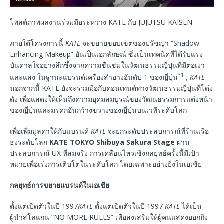
โพสต์ภาพผลงานร่วมมือระหว่าง KATE กับ JUJUTSU KAISEN
ภายใต้โครงการนี้
KATE
จะขยายขอบเขตของปรัชญา “Shadow
Enhancing Makeup” อันเป็นเอกลักษณ์ ซึ่งเป็นเทคนิคที่ได้รับแรง
บันดาลใจอย่างลึกซึ้งจากความชื่นชมในวัฒนธรรมญี่ปุ่นที่มีต่อเงา
*1
และแสง ในฐานะแบรนด์เครื่องสำอางอันดับ 1 ของญี่ปุ่น
,
KATE
นอกจากนี้ KATE ยังจะร่วมมือกับคอนเทนต์ทางวัฒนธรรมญี่ปุ่นที่โด่ง
ดัง เพื่อแสดงให้เห็นถึงความอุดมสมบูรณ์ของวัฒนธรรมการแต่งหน้า
ของญี่ปุ่นและมรดกอันกว้างขวางของญี่ปุ่นบนเวทีระดับโลก
เพื่อเพิ่มมูลค่าให้กับแบรนด์
KATE
จะยกระดับประสบการณ์ที่ร้านเรือ
ธงระดับโลก
KATE TOKYO Shibuya Sakura Stage
ผ่าน
ประสบการณ์ UX ที่สมจริง การเคลื่อนไหวเชิงกลยุทธ์ครั้งนี้มีเป้า
หมายเพื่อเร่งการเติบโตในระดับโลก โดยเฉพาะอย่างยิ่งในเอเชีย
กลยุทธ์การขยายแบรนด์ในเอเชีย
ตั้งแต่เปิดตัวในปี 1997
KATE
ตั้งแต่เปิดตัวในปี 1997
KATE
ได้เป็น
ผู้นำสโลแกน “NO MORE RULES” เพื่อส่งเสริมให้ผู้คนแสดงออกถึง