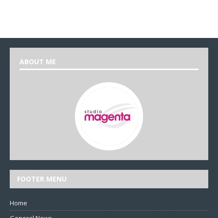
ABOUT ME
FOOTER MENU
Home
General News