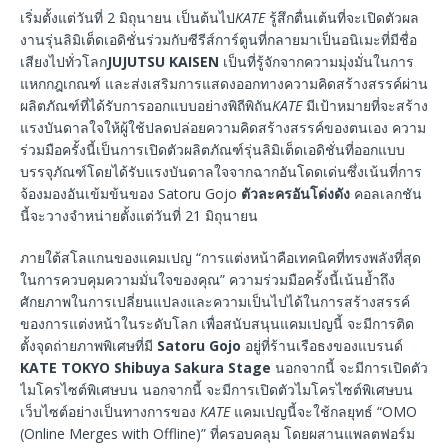
เริ่มตั้งแต่วันที่ 2 มิถุนายน เป็นต้นไป
KATE
รู้สึกตื่นเต้นที่จะเปิดตัวผล
งานรุ่นลิมิเต็ดเอดิชั่นร่วมกับซีรีส์การ์ตูนที่กลายมาเป็นอนิเมะที่มีชื่อ
เสียงไปทั่วโลก
JUJUTSU KAISEN
เป็นที่รู้จักจากความมุ่งมั่นในการ
แหกกฎเกณฑ์ และส่งเสริมการแสดงออกทางความคิดสร้างสรรค์ผ่าน
ผลิตภัณฑ์ที่ได้รับการออกแบบอย่างพิถีพิถัน
KATE
มีเป้าหมายที่จะสร้าง
แรงบันดาลใจให้ผู้ใช้ปลดปล่อยความคิดสร้างสรรค์ของตนเอง ความ
ร่วมมือครั้งนี้เป็นการเปิดตัวผลิตภัณฑ์รุ่นลิมิเต็ดเอดิชั่นที่ออกแบบ
บรรจุภัณฑ์โดยได้รับแรงบันดาลใจจากฉากอันโดดเด่นซึ่งเน้นที่การ
จ้องมองอันเข้มข้นของ Satoru Gojo
ตัวละครอันโด่งดัง
คอลเลกชัน
นี้จะวางจำหน่ายตั้งแต่วันที่ 21 มิถุนายน
ภายใต้สโลแกนของแคมเปญ “การแต่งหน้าคือเทคนิคที่ทรงพลังที่สุด
ในการควบคุมความมั่นใจของคุณ” ความร่วมมือครั้งนี้เน้นย้ำถึง
ศักยภาพในการเปลี่ยนแปลงและความเป็นไปได้ในการสร้างสรรค์
ของการแต่งหน้าในระดับโลก เพื่อสนับสนุนแคมเปญนี้ จะมีการติด
ตั้งจุดถ่ายภาพพิเศษที่มี
Satoru Gojo
อยู่ที่ร้านเรือธงของแบรนด์
KATE TOKYO Shibuya Sakura Stage
นอกจากนี้ จะมีการเปิดตัว
ไมโครไซต์พิเศษบน นอกจากนี้ จะมีการเปิดตัวไมโครไซต์พิเศษบน
เว็บไซต์อย่างเป็นทางการของ
KATE
แคมเปญนี้จะใช้กลยุทธ์ “OMO
(Online Merges with Offline)” ที่ครอบคลุม โดยผสานแพลตฟอร์ม