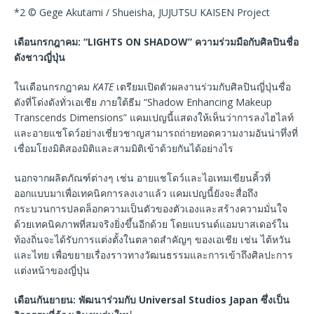
*2 © Gege Akutami / Shueisha, JUJUTSU KAISEN Project
เดือนกรกฎาคม: “LIGHTS ON SHADOW” ความร่วมมือกับศิลปินชื่อ
ดังชาวญี่ปุ่น
ในเดือนกรกฎาคม
KATE
เตรียมเปิดตัวผลงานร่วมกับศิลปินญี่ปุ่นชื่อ
ดังที่โด่งดังทั่วเอเชีย ภายใต้ธีม “Shadow Enhancing Makeup
Transcends Dimensions” แคมเปญนี้แสดงให้เห็นว่าการลงไฮไลท์
และอายแชโดว์อย่างเชี่ยวชาญสามารถถ่ายทอดความงามอันน่าทึ่งที่
เชื่อมโยงมิติสองมิติและสามมิติเข้าด้วยกันได้อย่างไร
นอกจากผลิตภัณฑ์ต่างๆ เช่น อายแชโดว์และไอเทมเขียนคิ้วที่
ออกแบบมาเพื่อเทคนิคการลงเงาแล้ว แคมเปญนี้ยังจะสื่อถึง
กระบวนการปลดล็อกความเป็นตัวของตัวเองและสร้างความมั่นใจ
ด้วยเทคนิคภาพที่สมจริงยิ่งขึ้นอีกด้วย โดยแบรนด์แอมบาสเดอร์ใน
ท้องถิ่นจะได้รับการแต่งตั้งในตลาดสำคัญๆ ของเอเชีย เช่น ไต้หวัน
และไทย เพื่อขยายเรื่องราวทางวัฒนธรรมและการเข้าถึงศิลปะการ
แต่งหน้าของญี่ปุ่น
เดือนกันยายน: พัฒนาร่วมกับ Universal Studios Japan ซึ่งเป็น