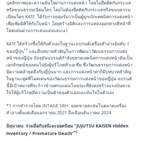
บุคลิกภาพและความมั่นใจผ่านการแต่งหน้า โดยไม่ยึดติดกับกระแส
หรือขนบธรรมเนียมใดๆ โดยไม่ต้องยึดติดกับกระแสหรือขนบธรรม
เนียมใดๆ
KATE
ได้รับการยอมรับว่าเป็นผู้บุกเบิกเทคนิคการแต่งหน้า
เพื่อเพิ่มมิติให้กับใบหน้า
โดย
สร้างมิติและการแสดงออกทางสีหน้าที่
โดดเด่นผ่านการเล่นแสงและเงา
KATE
ได้สร้างชื่อให้กับตัวเองในฐานะแบรนด์เครื่องสำอางอันดับ 1
*1
ของญี่ปุ่น
และมีบทบาทสำคัญในการพัฒนาวัฒนธรรมการแต่ง
หน้าของญี่ปุ่น ปัจจุบันแบรนด์กำลังขยายเทคนิคการแต่งหน้าอันเป็น
เอกลักษณ์ของตนไปยังผู้บริโภคทั่วเอเชีย ซึ่งวัฒนธรรมการแต่งหน้า
มีความคล้ายคลึงกับญี่ปุ่นมาก และการแต่งหน้าตาก็มีบทบาทสำคัญ
ในฐานะทูตที่โดดเด่นของวัฒนธรรมการแต่งหน้าของญี่ปุ่น แบรนด์
นี้มีเป้าหมายที่จะก้าวข้ามพรมแดนในขณะที่ยังคงสร้างแรงบันดาล
ใจให้ผู้บริโภคมีความเป็นตัวของตัวเองและมั่นใจในตัวเอง
*1 การสำรวจโดย INTAGE SRI+: ยอดขายสะสมในตลาดเครื่อง
สำอางตั้งแต่เดือนมกราคม 2021 ถึงเดือนธันวาคม 2024
มิถุนายน: ร่วมมือกับอนิเมะยอดนิยม “JUJUTSU KAISEN Hidden
*2
Inventory / Premature Death”