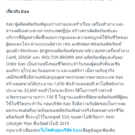
เกี่ยวกับ Kao
Kao ผู้ผลิตผลิตภัณฑ์ดูแลร่างกายและครัวเรือน เครื่องสำอาง และ
สารเคมีเฉพาะทางจากประเทศญี่ปุ่น สร้างสรรค์ผลิตภัณฑ์และ
บริการที่มีมูลค่าเพิ่มซึ่งมอบการดูแลและความสมบูรณ์ให้กับชีวิตของ
ผู้คนและโลก ผ่านแบรนด์ต่างๆ เช่น
ผงซักฟอก
Attack
ผลิตภัณฑ์
ดูแลผิว
Bioré
และ
Jergens
ผลิตภัณฑ์สุขอนามัย
Laurier
เครื่องสำอาง
Curél,
SENSAI
และ
MOLTON BROWN
and
ผลิตภัณฑ์ดูแลเส้นผม
Oribe Kao เป็นส่วนหนึ่งของชีวิตประจำวันของผู้คนทั่วทั้งเอเชีย
อเมริกา ยุโรป ตะวันออกกลาง และแอฟริกา เมื่อรวมกับธุรกิจ
เคมีภัณฑ์ซึ่งมีส่วนสนับสนุนอุตสาหกรรมหลากหลายประเภท Kao
สร้างยอดขายได้ประมาณ 1,630 พันล้านเยนต่อปี คาโอมีพนักงาน
ประมาณ 32,600 คนทั่วโลกและมีประวัติในการสร้างสรรค์
นวัตกรรมมานานกว่า 130 ปี ในฐานะองค์กรที่จัดหาผลิตภัณฑ์ที่ผู้คน
ใช้ในชีวิตประจำวัน กลุ่มบริษัท Kao จึงมีความรับผิดชอบในการลด
ผลกระทบต่อสิ่งแวดล้อมของผลิตภัณฑ์อย่างจริงจังตลอดวงจรชีวิต
ผลิตภัณฑ์ ซึ่งระบุไว้ในกลยุทธ์ ESG ของคาโอที่เรียกว่า Kirei
Lifestyle Plan ซึ่งเปิดตัวในปี 2019
กรุณาเข้าเยี่ยมชม
เว็บไซต์กลุ่มบริษัท Kao
เพื่อดูข้อมูลเพิ่มเติม