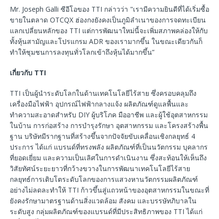
Mr. Joseph Galli ซีอีโอของ TTI กล่าวว่า "เรามีความยินดีที่ได้เริ่มซื้อ
ขายในตลาด OTCQX ฮ่องกงยังคงเป็นภูมิลำเนาของการจดทะเบียน
แลกเปลี่ยนหลักของ TTI แต่การพัฒนาใหม่นี้จะเพิ่มสภาพคล่องให้กับ
ทั้งหุ้นสามัญและโปรแกรม ADR ของเรามากขึ้น ในขณะเดียวกันก็
ทำให้ชุมชนการลงทุนทั่วโลกเข้าถึงหุ้นได้มากขึ้น”
เกี่ยวกับ
TTI
TTI เป็นผู้นำระดับโลกในด้านเทคโนโลยีไร้สาย ซึ่งครอบคลุมถึง
เครื่องมือไฟฟ้า อุปกรณ์ไฟฟ้ากลางแจ้ง ผลิตภัณฑ์ดูแลพื้นและ
ทำความสะอาดสำหรับ DIY ผู้บริโภค มืออาชีพ และผู้ใช้อุตสาหกรรม
ในบ้าน การก่อสร้าง การบำรุงรักษา อุตสาหกรรม และโครงสร้างพื้น
ฐาน บริษัทมีรากฐานที่สร้างขึ้นจากปัจจัยขับเคลื่อนเชิงกลยุทธ์ 4
ประการ ได้แก่ แบรนด์ที่ทรงพลัง ผลิตภัณฑ์ที่เป็นนวัตกรรม บุคลากร
ที่ยอดเยี่ยม และความเป็นเลิศในการดำเนินงาน ซึ่งสะท้อนให้เห็นถึง
วิสัยทัศน์ระยะยาวที่กว้างขวางในการพัฒนาเทคโนโลยีไร้สาย
กลยุทธ์การเติบโตระดับโลกของการแสวงหานวัตกรรมผลิตภัณฑ์
อย่างไม่ลดละทำให้ TTI ก้าวขึ้นสู่แถวหน้าของอุตสาหกรรมในขณะที่
ยังคงรักษามาตรฐานด้านสิ่งแวดล้อม สังคม และบรรษัทภิบาลใน
ระดับสูง กลุ่มผลิตภัณฑ์ของแบรนด์ที่มีประสิทธิภาพของ TTI ได้แก่