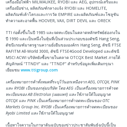
เครื่องมือไฟฟ้า MILWAUKEE, RYOBI และ AEG, อุปกรณ์เสริมและ
เครื่องมือช่าง, ผลิตภัณฑ์กลางแจ้ง RYOBI และ HOMELITE,
ผลิตภัณฑ์เค้าโครงและการวัด EMPIRE และผลิตภัณฑ์และโซลูชัน
ทำความสะอาดพื้น HOOVER, VAX, DIRT DEVIL และ ORECK
TTI ก่อตั้งขึ้นในปี 1985 และจดทะเบียนในตลาดหลักทรัพย์ฮ่องกงใน
ปี 1990 และเป็นหนึ่งในหุ้นที่เป็นส่วนประกอบของดัชนี Hang Seng,
ดัชนีเกณฑ์มาตรฐานความยั่งยืนขององค์กร Hang Seng, ดัชนี FTSE
RAFITM All-World 3000, ดัชนี FTSE4Good Developed และดัชนี
MSCI ACWI บริษัทยังซื้อขายในตลาด OTCQX Best Market ภายใต้
สัญลักษณ์ “TTNDY” และ “TTNDF” สำหรับข้อมูลเพิ่มเติมกรุณา
เยี่ยมชม
www.ttigroup.com
เครื่องหมายการค้าทั้งหมดที่ระบุไว้นอกเหนือจาก
AEG, OTCQX, PINK
และ
RYOBI
เป็นของกลุ่มบริษัท โดย
AEG
เป็นเครื่องหมายการค้าจด
ทะเบียนของ
AB Electrolux (
เผยแพร่) และใช้ภายใต้ใบอนุญาต
OTCQX
และ
PINK
เป็นเครื่องหมายการค้าจดทะเบียนของ
OTC
Markets Group Inc. RYOBI
เป็นเครื่องหมายการค้าจดทะเบียนของ
Ryobi Limited
และใช้ภายใต้ใบอนุญาตI
เนื้อหาใจความในภาษาต้นฉบับของข่าวประชาสัมพันธ์ฉบับนี้เป็น