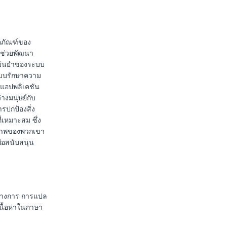
ิตภัณฑ์ของ
ราช่วยพัฒนา
มแม่นยำของระบบ
ะบบรักษาความ
บแอปพลิเคชัน
างมนุษย์กับ
รปกป้องสิ่ง
่เหมาะสม ซึ่ง
ยภาพของพวกเขา
ื่อสนับสนุน
นทางการ การแปล
เนื้อหาในภาษา