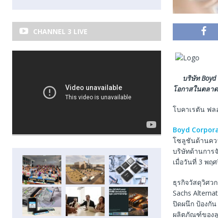
CHANNEL 3 LIVE
บริษัท
Boyd
โอกาสในตลาดที
โบคาเรตัน ฟลอ
Boyd Corpor
โซลูชันด้านควา
บริษัทด้านการจ
เมื่อวันที่ 3 พ
ธุรกิจวัสดุวิ
Sachs Alterna
ปิดผนึก ป้องกั
ผลิตภัณฑ์ของลู