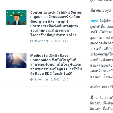
เกี่ยวกับ Boyd
Contentstack ระดมทุน Series
C มูลค่า 80 ล้านดอลลาร์ นำโดย
Boyd
คือผู้นำน
Georgian และ Insight
Partners เพื่อเร่งเส้นทางสู่การ
ลูกค้าดีขึ้น ปล
รวบรวมความสามารถจาก
เทคโนโลยีของลู
โครงสร้างข้อมูลสำหรับองค์กร
ดูแลสุขภาพส่ว
November 16, 2022
0
ปลอดภัยที่สำคั
การเคลื่อนที่อ
เครื่องจักรยุค
Medidata เปิดตัว Rave
แวดล้อมด้วยการ
Companion ซึ่งเป็นโซลูชันที่
สามารถปรับขนาดได้โซลูชันแรก
ช่วยลดของเสี
สำหรับการป้อนข้อมูล EHR เข้าไป
และสร้างแรงบัน
ยัง Rave EDC โดยอัตโนมัติ
ความสำเร็จของ
November 16, 2022
0
มาเยี่ยมชมเราได
เนื้อหาใจความ
ต้นฉบับนี้จึงม
ต้นฉบับ ซึ่งเป