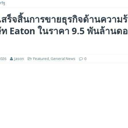
รัฐ
รรมของไมโครคอนโทรลเลอร์มาตรฐานระดับเริ่มต้นตระกูล TXZ+™ กลุ่ม M4V ที่ใช้
สร็จสิ้นการขายธุรกิจด้านความร
วบคุมระบบแล้ว
FEATURED
ษัท Eaton ในราคา 9.5 พันล้านดอ
 ได้รับรางวัล ‘Best of Show’ ในงาน FMS: the Future of Memory and Storage
อร์ม HCM ใหม่ที่ขับเคลื่อนด้วย AI ตั้งแต่เริ่มต้น
FEATURED
2026
Jason
Featured
,
General News
0