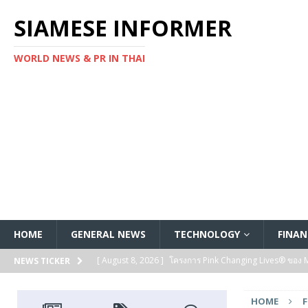
SIAMESE INFORMER
WORLD NEWS & PR IN THAI
HOME
GENERAL NEWS
TECHNOLOGY
FINAN
[ August 8, 2026 ]
โครงการ Pink Changing Lives® ของ Mar
NEWS TICKER
FEATURED
HOME
[ August 7, 2026 ]
Kanadevia Inova ลงนามในข้อตกลงส