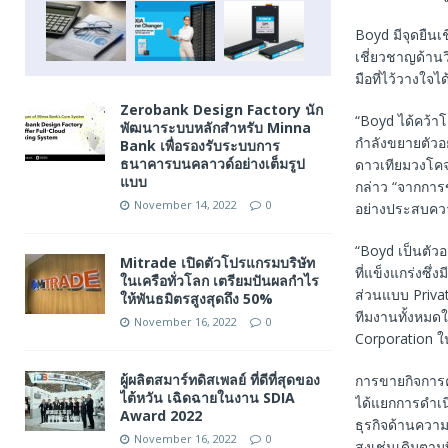
Boyd มีจุดยืนเ
เชี่ยวชาญด้านว
มือที่ไว้วางใจได
Zerobank Design Factory นัก
“Boyd ได้คว้า
พัฒนาระบบหลักสำหรับ Minna
กำลังขยายตัวอย
Bank เพื่อรองรับระบบการ
ธนาคารบนคลาวด์อย่างเต็มรูป
ดาวเทียมวงโคจ
แบบ
กล่าว “จากการข
November 14, 2022
0
อย่างประสบควา
“Boyd เป็นตัวอ
Mitrade เปิดตัวโปรแกรมบริษัท
ที่แข็งแกร่งซึ่
ในเครือทั่วโลก เตรียมปันผลกำไร
ส่วนแบบ Privat
ให้พันธมิตรสูงสุดถึง 50%
ทีมงานทั้งหมดใ
November 16, 2022
0
Corporation ใน
ผู้ผลิตสมาร์ทดิสเพลย์ ที่ดีที่สุดของ
การขายกิจการค
ไต้หวัน เฉิดฉายในงาน SDIA
ได้แยกการดำเน
Award 2022
ธุรกิจด้านความ
November 16, 2022
0
สูงเช่นเดิมตา