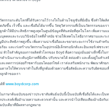
วัตกรรมระดับโลกที่ได้รับความไว้วางใจในด้านโซลูชันที่ยั่งยืน ซึ่งทำให้ผล
อดภัยขึ้น เร็วขึ้น และเชื่อถือได้มากขึ้น วัสดุวิศวกรรมที่เป็นนวัตกรรมของเ
กค้าให้มีประสิทธิภาพสูงสุดในศูนย์ข้อมูลที่ทันสมัยที่สุดในโลก เพิ่มควา
นบุคคลและระบบวินิจฉัยโรคที่ล้ำสมัย ช่วยให้เทคโนโลยีอากาศยานและร
ญมีประสิทธิภาพสูงขึ้น เพิ่มความน่าเชื่อถือและขยายระยะการใช้งานสำหรั
ัจฉริยะ และเร่งสร้างนวัตกรรมในอุปกรณ์อิเล็กทรอนิกส์และอินเทอร์เฟซระหว่
ใหม่ หัวใจสำคัญของการผลิตทั่วโลกของ Boyd คือความมุ่งมั่นอย่างลึกซึ้งในกา
ดำเนินงานระดับภูมิภาคที่ยั่งยืน ปรับขนาดได้ คล่องตัว และตั้งอยู่ในทำเลที
ยและลดการปล่อยก๊าซคาร์บอนไดออกไซด์ เราส่งเสริมพนักงาน พัฒนาศัก
ดาลใจให้พวกเขาทำในสิ่งที่ถูกต้องด้วยความซื่อสัตย์และความรับผิดชอบเพ
ลูกค้าของเรา
้ที่
www.boydcorp.com
ในภาษาต้นฉบับของข่าวประชาสัมพันธ์ฉบับนี้เป็นฉบับที่เชื่อถือได้และเป็
ีจุดประสงค์เพื่ออำนวยความสะดวกเท่านั้น และควรนำไปเทียบเคียงอ้างอิงกับ
็นฉบับเดียวที่มีผลทางกฎหมาย