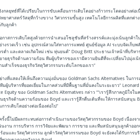
ชิงกลยุทธ์ที่ได้เปรียบในการขับเคลื่อนการเติบโตอย่างก้าวกระโดดอย่างต่อเน
ิทยาศาสตร์วัสดุที่กว้างขวาง วิศวกรรมขั้นสูง เทคโนโลยีการผลิตที่แตกต่
้กับลูกค้า
โอกาสการเติบโตสูงด้วยการนำเสนอโซลูชันที่สร้างสรรค์และมุ่งเน้นลูกค้าใ
่างรวดเร็ว เช่น อุปกรณ์สวมใส่ทางการแพทย์ ศูนย์ข้อมูล AI ระบบจัดเก็บพล
รต่ำ และตลาดเกิดใหม่ เช่น หุ่นยนต์” Doug Britt ประธานเจ้าหน้าที่บริห
ายธุรกิจด้านความร้อน ทีมผู้บริหารของเรามีความยินดีที่จะเปลี่ยนไปมุ่งเน้
มสำเร็จของธุรกิจวัสดุวิศวกรรมระดับโลกของเรา”
ย่างที่แสดงให้เห็นถึงความมุ่งมั่นของ Goldman Sachs Alternatives ในการ
งมีทีมผู้บริหารที่ยอดเยี่ยมในภาคส่วนที่มีพื้นฐานที่มั่นคงในระยะยาว” Leonard
e Equity ของ Goldman Sachs Alternatives กล่าว ““เรารู้สึกภาคภูมิใจใ
นธุรกิจด้านความร้อนของ Boyd และเรารู้สึกตื่นเต้นที่จะให้การสนับสนุน 
การเติบโตอย่างต่อเนื่องต่อไป”
รั้งนี้ไม่มีผลกระทบต่อการดำเนินงานของวัสดุวิศวกรรมของ Boyd เนื่องจ
ินงาน การบริหาร การวิจัยและพัฒนา การขาย และทีมสนับสนุนลูกค้าออก
ร้อนและวัสดุวิศวกรรม ลูกค้าวัสดุวิศวกรรมของ Boyd จะยังคงได้รับการบริ
มที่พวกเขาคาดหวังจาก Boyd