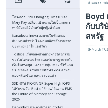
ล้านดอลลาร์สห
[ August 7, 2026 ]
Toshiba เริ่มจัดส่งตัวอย่างทางวิศวก
Boyd เ
แกนประมวลผล Arm® Cortex® ‑M4 สำหรับแอปพลิเคชันค
โครงการ Pink Changing Lives® ของ
Mary Kay เปลี่ยนเป้าหมายให้เป็นผลกระ
กับบริ
[ August 7, 2026 ]
SSD ซีรีส์ KIOXIA GP Super High IOPS
ทบที่วัดผลได้สำหรับผู้หญิงทั่วโลก
2026
FEATURED
สหรัฐ
Kanadevia Inova ลงนามในข้อตกลง
สัมปทานสำหรับโรงงานผลิตพลังงานจาก
[ August 6, 2026 ]
Darwinbox ประกาศเปิดตัว Cortex แพลตฟ
ขยะแห่งแรกในแอฟริกา
March 17, 
Toshiba เริ่มจัดส่งตัวอย่างทางวิศวกรรม
ของไมโครคอนโทรลเลอร์มาตรฐานระดับ
เริ่มต้นตระกูล TXZ+™ กลุ่ม M4V ที่ใช้แกน
ประมวลผล Arm® Cortex® ‑M4 สำหรับ
แอปพลิเคชันควบคุมระบบแล้ว
SSD ซีรีส์ KIOXIA GP Super High IOPS
ได้รับรางวัล ‘Best of Show’ ในงาน FMS:
the Future of Memory and Storage
2026
Darwinbox ประกาศเปิดตัว Cortex