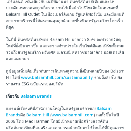
ไอร์แลนด์ เช่นเดียวกับในปีที่ผ่านมา ต้นคริสต์มาสเทียมและไฟ
ประดับเทศกาลจะถูกเก็บรวบรวมไว้เพื่อนำไปรีไซเคิลในอนาคตที่
Balsam Hill Outlet ในเมืองเบอร์ลิงเกม รัฐแคลิฟอร์เนีย และมีแผนที่
จะขยายบริการนี้ให้ครอบคลุมลูกค้ามากขึ้นทั่วสหรัฐอเมริกาโดยเร็ว
ที่สุด
ในปีนี้ ต้นคริสต์มาสของ Balsam Hill มากกว่า 85% จะทำจากวัสดุ
ใหม่ที่ยั่งยืนมากขึ้น และจะวางจำหน่ายในเว็บไซต์อีคอมเมิร์ซทั้งหมด
รวมถึงสหรัฐอเมริกา ฝรั่งเศส เยอรมนี สหราชอาณาจักร ออสเตรเลีย
และแคนาดา
ดูข้อมูลเพิ่มเติมเกี่ยวกับการเดินทางสู่ความยั่งยืนหลายปีของ Balsam
Hill ได้ที่
www.balsamhill.com/sustainability
รวมถึงลิงก์ไปยัง
รายงาน ESG ฉบับแรกของบริษัท
เกี่ยวกับ
Balsam Brands
แบรนด์เรือธงที่มีสำนักงานใหญ่ในสหรัฐอเมริกาของ
Balsam
Brands
คือ
Balsam Hill
(
www.balsamhill.com
) ก่อตั้งขึ้นในปี
2006 โดย Mac Harman โดยมีเป้าหมายเพื่อสร้างสรรค์ต้น
คริสต์มาสเทียมที่สมจริงและสามารถนำกลับมาใช้ใหม่ได้ที่มีคุณภาพ