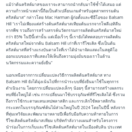
แม้ว่าต้นคริสต์มาสของเราจะสามารถนำกลับมาใช้ซ้ำได้เสมอ แต่
ความก้าวหน้าเหล่านี้ถือเป็นตัวเปลี่ยนเกมสำหรับอุตสาหกรรมต้น
คริสต์มาส” กล่าวโดย Mac Harman ผู้ก่อตั้งและซีอีโอของ Balsam
Hill “เราไม่เพียงแต่สร้างต้นคริสต์มาสเทียมต้นแรกจากโพลีเอทิลีน
จากพืช รวมถึงการสร้างสรรค์นวัตกรรมการผลิตต้นคริสต์มาสใหม่
กว่า 85% ในปีนี้เท่านั้น แต่เมื่อเร็วๆ นี้เรายังได้ทดสอบการผลิตต้น
คริสต์มาสใหม่จากต้น Balsam Hill เก่าที่เรารีไซเคิล ซึ่งเป็นต้น
คริสต์มาสที่สร้างแรงบันดาลใจที่เราได้นำมาจัดแสดงในสตูดิโอ
ออกแบบของเราที่แสดงให้เห็นถึงความมุ่งมั่นของเราในด้าน
นวัตกรรมและความยั่งยืน”
นอกเหนือจากการเปลี่ยนแปลงวิธีการผลิตต้นคริสต์มาส ทาง
Balsam Hill ยังได้มุ่งเน้นไปที่การนำระบบที่ยั่งยืนมาใช้ในทุกการ
ดำเนินงาน โดยการเปลี่ยนแปลงเล็กๆ น้อยๆ นี้สามารถสร้างผลกระ
ทบที่ยิ่งใหญ่ได้ เช่น การเปลี่ยนมาใช้บรรจุภัณฑ์ที่รีไซเคิลได้ ซึ่งรวม
ถึงการใช้กระดาษแทนเทปพลาสติก และการเลิกใช้พลาสติกกัน
กระแทกในบรรจุภัณฑ์ต้นไม้ส่วนใหญ่ในปี 2024 โดยในปีนี้ หลังจาก
ที่ทุ่มเทวิจัยและพัฒนามาหลายปีเพื่อรับมือกับความท้าทายในการ
รีไซเคิลต้นคริสต์มาสเทียม บริษัทกำลังวางแผนสำหรับโครงการ
นำร่องในการเก็บและรีไซเคิลต้นคริสต์มาสในเมืองดับลิน ประเทศ