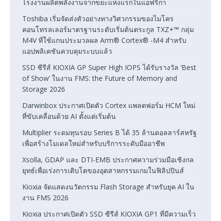
โรงงานผลิตพลังงานจากขยะแห่งแรกในแอฟริกา
Toshiba เริ่มจัดส่งตัวอย่างทางวิศวกรรมของไมโคร
คอนโทรลเลอร์มาตรฐานระดับเริ่มต้นตระกูล TXZ+™ กลุ่ม
M4V ที่ใช้แกนประมวลผล Arm® Cortex® ‑M4 สำหรับ
แอปพลิเคชันควบคุมระบบแล้ว
SSD ซีรีส์ KIOXIA GP Super High IOPS ได้รับรางวัล ‘Best
of Show’ ในงาน FMS: the Future of Memory and
Storage 2026
Darwinbox ประกาศเปิดตัว Cortex แพลตฟอร์ม HCM ใหม่
ที่ขับเคลื่อนด้วย AI ตั้งแต่เริ่มต้น
Multiplier ระดมทุนรอบ Series B ได้ 35 ล้านดอลลาร์สหรัฐ
เพื่อสร้างโมเดลใหม่สำหรับบริการระดับมืออาชีพ
Xsolla, GDAP และ DTI-EMB ประกาศความร่วมมือเชิงกล
ยุทธ์เพื่อเร่งการเติบโตของอุตสาหกรรมเกมในฟิลิปปินส์
Kioxia จัดแสดงนวัตกรรม Flash Storage สำหรับยุค AI ใน
งาน FMS 2026
Kioxia ประกาศเปิดตัว SSD ซีรีส์ KIOXIA GP1 ที่มีความเร็ว