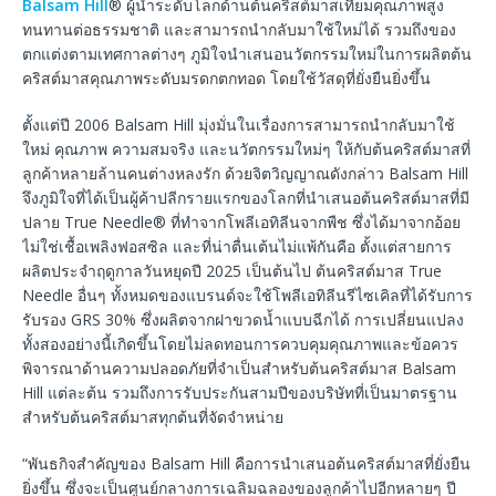
Balsam Hill
® ผู้นำระดับโลกด้านต้นคริสต์มาสเทียมคุณภาพสูง
ทนทานต่อธรรมชาติ และสามารถนำกลับมาใช้ใหม่ได้ รวมถึงของ
ตกแต่งตามเทศกาลต่างๆ ภูมิใจนำเสนอนวัตกรรมใหม่ในการผลิตต้น
คริสต์มาสคุณภาพระดับมรดกตกทอด โดยใช้วัสดุที่ยั่งยืนยิ่งขึ้น
ตั้งแต่ปี 2006 Balsam Hill มุ่งมั่นในเรื่องการสามารถนำกลับมาใช้
ใหม่ คุณภาพ ความสมจริง และนวัตกรรมใหม่ๆ ให้กับต้นคริสต์มาสที่
ลูกค้าหลายล้านคนต่างหลงรัก ด้วยจิตวิญญาณดังกล่าว Balsam Hill
จึงภูมิใจที่ได้เป็นผู้ค้าปลีกรายแรกของโลกที่นำเสนอต้นคริสต์มาสที่มี
ปลาย True Needle® ที่ทำจากโพลีเอทิลีนจากพืช ซึ่งได้มาจากอ้อย
ไม่ใช่เชื้อเพลิงฟอสซิล และที่น่าตื่นเต้นไม่แพ้กันคือ ตั้งแต่สายการ
ผลิตประจำฤดูกาลวันหยุดปี 2025 เป็นต้นไป ต้นคริสต์มาส True
Needle อื่นๆ ทั้งหมดของแบรนด์จะใช้โพลีเอทิลีนรีไซเคิลที่ได้รับการ
รับรอง GRS 30% ซึ่งผลิตจากฝาขวดน้ำแบบฉีกได้ การเปลี่ยนแปลง
ทั้งสองอย่างนี้เกิดขึ้นโดยไม่ลดทอนการควบคุมคุณภาพและข้อควร
พิจารณาด้านความปลอดภัยที่จำเป็นสำหรับต้นคริสต์มาส Balsam
Hill แต่ละต้น รวมถึงการรับประกันสามปีของบริษัทที่เป็นมาตรฐาน
สำหรับต้นคริสต์มาสทุกต้นที่จัดจำหน่าย
“พันธกิจสำคัญของ Balsam Hill คือการนำเสนอต้นคริสต์มาสที่ยั่งยืน
ยิ่งขึ้น ซึ่งจะเป็นศูนย์กลางการเฉลิมฉลองของลูกค้าไปอีกหลายๆ ปี