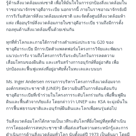
รู้ด้านสิ่งแวดล้อมแห่งชาติ เพื่อให้มั่นใจในการปกป้องสิ่งแวดล้อมใน
ราชอาณาจักรซาอุดีอาระเบีย นอกจากนี้ ภายในราชอาณาจักรยังมี
การริเริ่มสัปดาห์สิ่งแวดล้อมแห่งชาติ และจัดตั้งศูนย์สิ่งแวดล้อมห้า
แห่ง เพื่ออนุรักษ์สิ่งแวดล้อมภายในซาอุดีอาระเบีย รวมถึงมีการตั้ง
กองทุนด้านสิ่งแวดล้อมขึ้นด้วยเช่นกัน
ทุกที่ทั่วโลกและภายใต้การดำรงตำแหน่งประธาน G20 ของ
ซาอุดีอาระเบีย มีการเปิดตัวแพลตฟอร์มโครงการวิจัยและพัฒนา
แนวปะการัง รวมถึงโครงการริเริ่มระดับโลกในการลดความ
เสื่อมโทรมของผืนดิน และเสริมสร้างการอนุรักษ์ที่อยู่อาศัย เพื่อ
ปกป้องและฟื้นฟูแหล่งที่อยู่อาศัยทั้งในทะเลและบนบก
Ms. Inger Andersen กรรมการบริหารโครงการสิ่งแวดล้อมจาก
องค์กรสหประชาชาติ (UNEP) มีความยินดีในการต้อนต้อนรับ
ซาอุดีอาระเบียที่เข้าร่วมในโครงการระดับโลกร่วมกัน เพื่อฟื้นฟูผืน
ดินและฟื้นตัวจากภัยแล้ง โดยกล่าวว่า UNEP และ KSA จะมุ่งมั่นใน
การฟื้นฟธรรมชาติและอนุรักษ์ผืนดินและโลกเพื่อคนรุ่นต่อไป
วันสิ่งแวดล้อมโลกได้กลายเป็นเวทีระดับโลกที่ยิ่งใหญ่ที่สุดที่ดำเนิน
การโดยองค์การสหประชาชาติ เพื่อส่งเสริมความตระหนักรู้และการ
ดำเนินการด้านสิ่งแวดล้อมทั่วโลก นับตั้งแต่ปี 1973 เป็นต้นมา โดยมี