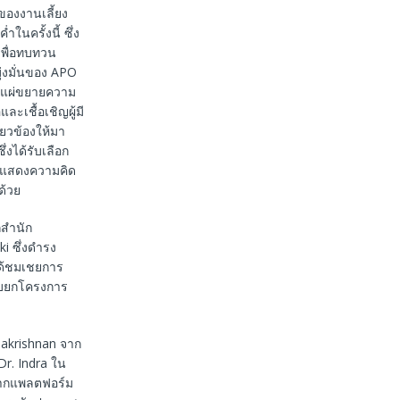
ของงานเลี้ยง
ำในครั้งนี้ ซึ่ง
นเพื่อทบทวน
่งมั่นของ APO
แผ่ขยายความ
และเชื้อเชิญผู้มี
ี่ยวข้องให้มา
งได้รับเลือก
วมแสดงความคิด
ด้วย
กสำนัก
i ซึ่งดำรง
ได้ชมเชยการ
ยิบยกโครงการ
lakrishnan จาก
Dr. Indra ใน
มจากแพลตฟอร์ม