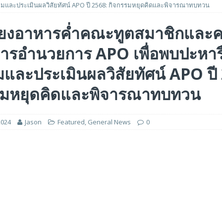
ามและประเมินผลวิสัยทัศน์ APO ปี 2568: กิจกรรมหยุดคิดและพิจารณาทบทวน
รรมของไมโครคอนโทรลเลอร์มาตรฐานระดับเริ่มต้นตระกูล TXZ+™ กลุ่ม M4V ที่ใช้
ี้ยงอาหารค่ำคณะทูตสมาชิกและ
วบคุมระบบแล้ว
FEATURED
ารอำนวยการ APO เพื่อพบปะหาร
 ได้รับรางวัล ‘Best of Show’ ในงาน FMS: the Future of Memory and Storage
และประเมินผลวิสัยทัศน์ APO ปี
อร์ม HCM ใหม่ที่ขับเคลื่อนด้วย AI ตั้งแต่เริ่มต้น
FEATURED
รมหยุดคิดและพิจารณาทบทวน
2024
Jason
Featured
,
General News
0