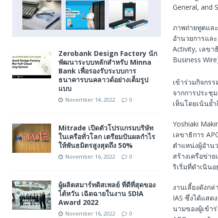
ภาพถ่ายทูตแล
อำนวยการและกล
Activity, เลขา
Zerobank Design Factory นัก
Business Wire
พัฒนาระบบหลักสำหรับ Minna
Bank เพื่อรองรับระบบการ
ธนาคารบนคลาวด์อย่างเต็มรูป
เข้าร่วมกิจกรร
แบบ
จากการประชุมค
November 14, 2022
0
เห็นโดยเน้นย้
Yoshiaki Maki
Mitrade เปิดตัวโปรแกรมบริษัท
เลขาธิการ APO
ในเครือทั่วโลก เตรียมปันผลกำไร
ให้พันธมิตรสูงสุดถึง 50%
ตำแหน่งผู้อำน
สร้างเครือข่า
November 16, 2022
0
ริเริ่มที่ดำเ
ผู้ผลิตสมาร์ทดิสเพลย์ ที่ดีที่สุดของ
งานเลี้ยงดังก
ไต้หวัน เฉิดฉายในงาน SDIA
IAS ซึ่งได้แสด
Award 2022
นามของผู้เข้า
November 16, 2022
0