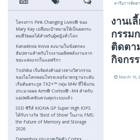
หารือการติดต
[ August 7, 2026 ]
Toshiba เริ่มจัดส่งตัวอย่างทางวิศวก
งานเล
แกนประมวลผล Arm® Cortex® ‑M4 สำหรับแอปพลิเคชันค
โครงการ Pink Changing Lives® ของ
Mary Kay เปลี่ยนเป้าหมายให้เป็นผลกระ
กรรมก
[ August 7, 2026 ]
SSD ซีรีส์ KIOXIA GP Super High IOPS
ทบที่วัดผลได้สำหรับผู้หญิงทั่วโลก
2026
FEATURED
ติดตาม
Kanadevia Inova ลงนามในข้อตกลง
สัมปทานสำหรับโรงงานผลิตพลังงานจาก
[ August 6, 2026 ]
Darwinbox ประกาศเปิดตัว Cortex แพลตฟ
กิจกร
ขยะแห่งแรกในแอฟริกา
Toshiba เริ่มจัดส่งตัวอย่างทางวิศวกรรม
ของไมโครคอนโทรลเลอร์มาตรฐานระดับ
March 16, 
เริ่มต้นตระกูล TXZ+™ กลุ่ม M4V ที่ใช้แกน
ประมวลผล Arm® Cortex® ‑M4 สำหรับ
แอปพลิเคชันควบคุมระบบแล้ว
SSD ซีรีส์ KIOXIA GP Super High IOPS
ได้รับรางวัล ‘Best of Show’ ในงาน FMS:
the Future of Memory and Storage
2026
Darwinbox ประกาศเปิดตัว Cortex