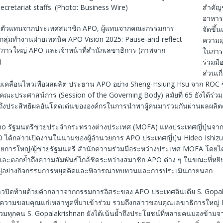
สำคัญ
อาหารค่
ะตัวแทนจากประเทศสมาชิก APO, ผู้แทนจากคณะกรรมการ
จัดขึ้
ุ่มทำงานฝ่ายเทคนิค APO Vision 2025: Pause-and-reflect
ความมุ
ธิการใหญ่ APO และเจ้าหน้าที่สำนักเลขาธิการ (ภาพจาก
ในการ
)
ร่วมมือ
ส่วนเก
มเคลื่อนไหวเพื่อผลผลิต ประธาน APO อย่าง Sheng-Hsiung Hsu จาก ROC ซึ่
ณะประศาสน์การ (Session of the Governing Body) สมัยที่ 65 ยังได้ร่
ำถึงประสิทธิผลอันโดดเด่นขององค์กรในการนำพาผู้คนมารวมกันผ่านผลผลิต
no รัฐมนตรีช่วยประจำกระทรวงต่างประเทศ (MOFA) แห่งประเทศญี่ปุ่นจา
 ได้กล่าวเปิดงานในนามของผู้อำนวยการ APO ประเทศญี่ปุ่น Hideo Ishizuk
วยการใหญ่/ผู้ช่วยรัฐมนตรี สำนักความร่วมมือระหว่างประเทศ MOFA โดย
ยและตอกย้ำถึงความสัมพันธ์ใกล้ชิดระหว่างสมาชิก APO ต่าง ๆ ในขณะที่ห
นินอยู่อย่างกิจกรรมการหยุดคิดและพิจารณาทบทวนและการประเมินภายนอก
ล่าวปิดท้ายด้วยคำกล่าวจากกรรมการอิสระของ APO ประเทศอินเดีย S. Gopa
งความขอบคุณแก่เหล่าทูตที่มาเข้าร่วม รวมถึงกล่าวขอบคุณเลขาธิการใหญ่ 
ร่วมทุกคน S. Gopalakrishnan ยังได้เน้นย้ำถึงประโยชน์ที่หลายคนมองข้า