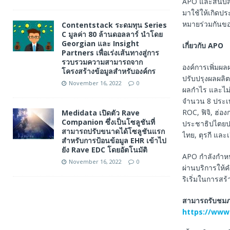
APO และสนับสน
มาใช้ให้เกิดปร
หมายร่วมกันของ
Contentstack ระดมทุน Series
C มูลค่า 80 ล้านดอลลาร์ นำโดย
Georgian และ Insight
เกี่ยวกับ
APO
Partners เพื่อเร่งเส้นทางสู่การ
รวบรวมความสามารถจาก
องค์การเพิ่มผลผ
โครงสร้างข้อมูลสำหรับองค์กร
ปรับปรุงผลผลิต
November 16, 2022
0
ผลกำไร และไม่แ
จำนวน 8 ประเทศ
ROC, ฟิจิ, ฮ่อง
Medidata เปิดตัว Rave
Companion ซึ่งเป็นโซลูชันที่
ประชาธิปไตยประ
สามารถปรับขนาดได้โซลูชันแรก
ไทย, ตุรกี และ
สำหรับการป้อนข้อมูล EHR เข้าไป
ยัง Rave EDC โดยอัตโนมัติ
APO กำลังกำห
November 16, 2022
0
ผ่านบริการให้
ริเริ่มในการสร
สามารถรับชมภาพ
https://www