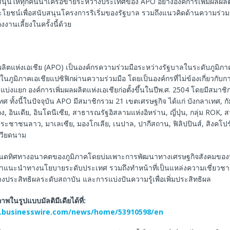
ุนให้ทุกคนนำเครือข่ายระหว่างประเทศของ APO อย่างองค์การเพิ่มผลผล
ะโยชน์เพื่อสนับสนุนโครงการริเริ่มของรัฐบาล รวมถึงแนวคิดด้านความร่วม
งานเลี้ยงในครั้งนี้ด้วย
ลิตแห่งเอเชีย (APO) เป็นองค์กรความร่วมมือระหว่างรัฐบาลในระดับภูมิภาคที่จ
ในภูมิภาคเอเชียแปซิฟิกผ่านความร่วมมือ โดยเป็นองค์กรที่ไม่ข้องเกี่ยวกับก
บ่งแยก องค์การเพิ่มผลผลิตแห่งเอเชียก่อตั้งขึ้นในปีพ.ศ. 2504 โดยมีสมาชิกร
 ทั้งนี้ในปัจจุบัน APO มีสมาชิกรวม 21 เขตเศรษฐกิจ ได้แก่ บังกลาเทศ, กัม
กง, อินเดีย, อินโดนีเซีย, สาธารณรัฐอิสลามแห่งอิหร่าน, ญี่ปุ่น, กลุ่ม ROK,
ชาชนลาว, มาเลเซีย, มองโกเลีย, เนปาล, ปากีสถาน, ฟิลิปปินส์, สิงคโปร์,
เวียดนาม
นดทิศทางอนาคตของภูมิภาคโดยบ่มเพาะการพัฒนาทางเศรษฐกิจสังคมของ
คำแนะนำทางนโยบายระดับประเทศ รวมถึงทำหน้าที่เป็นแหล่งความเชี่ยวช
้างประสิทธิผลระดับสถาบัน และการแบ่งปันความรู้เพื่อเพิ่มประสิทธิผล
ในรูปแบบมัลติมีเดียได้ที่
:
.businesswire.com/news/home/53910598/en