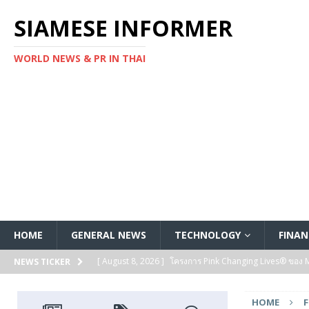
SIAMESE INFORMER
WORLD NEWS & PR IN THAI
HOME
GENERAL NEWS
TECHNOLOGY
FINAN
[ August 8, 2026 ]
โครงการ Pink Changing Lives® ของ Mar
NEWS TICKER
FEATURED
HOME
[ August 7, 2026 ]
Kanadevia Inova ลงนามในข้อตกลงส