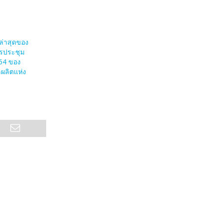
ล่าสุดของ
รประชุม
่ 64 ของ
ลผลิตแห่ง