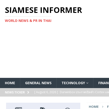
SIAMESE INFORMER
WORLD NEWS & PR IN THAI
HOME
GENERAL NEWS
TECHNOLOGY
FINAN
[ August 6, 2026 ]
Darwinbox ประกาศเปิดตัว Cortex แพลตฟ
NEWS TICKER
[ August 6, 2026 ]
Multiplier ระดมทุนรอบ Series B ได้ 3
HOME
FEATURED