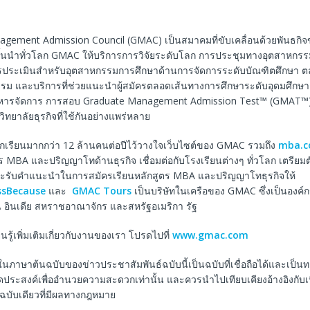
gement Admission Council (GMAC) เป็นสมาคมที่ขับเคลื่อนด้วยพันธกิ
ชั้นนำทั่วโลก GMAC ให้บริการการวิจัยระดับโลก การประชุมทางอุตสาหกรรม
ประเมินสำหรับอุตสาหกรรมการศึกษาด้านการจัดการระดับบัณฑิตศึกษา 
รรม และบริการที่ช่วยแนะนำผู้สมัครตลอดเส้นทางการศึกษาระดับอุดมศึกษ
ิหารจัดการ การสอบ Graduate Management Admission Test™ (GMAT™)
ิทยาลัยธุรกิจที่ใช้กันอย่างแพร่หลาย
นักเรียนมากกว่า 12 ล้านคนต่อปีไว้วางใจเว็บไซต์ของ GMAC รวมถึง
mba.
ูตร MBA และปริญญาโทด้านธุรกิจ เชื่อมต่อกับโรงเรียนต่างๆ ทั่วโลก เตรีย
ะรับคำแนะนำในการสมัครเรียนหลักสูตร MBA และปริญญาโทธุรกิจให้
ssBecause
และ
GMAC Tours
เป็นบริษัทในเครือของ GMAC ซึ่งเป็นองค์ก
 อินเดีย สหราชอาณาจักร และสหรัฐอเมริกา รัฐ
นรู้เพิ่มเติมเกี่ยวกับงานของเรา โปรดไปที่
www.gmac.com
ในภาษาต้นฉบับของข่าวประชาสัมพันธ์ฉบับนี้เป็นฉบับที่เชื่อถือได้และเป็
ีจุดประสงค์เพื่ออำนวยความสะดวกเท่านั้น และควรนำไปเทียบเคียงอ้างอิงกับ
็นฉบับเดียวที่มีผลทางกฎหมาย