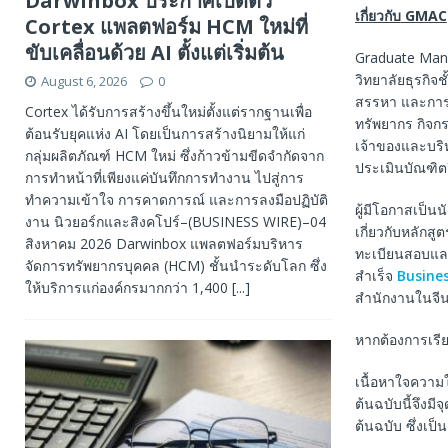
Darwinbox ประกาศเปิดตัว
เกี่ยวกับ
GMAC
Cortex แพลตฟอร์ม HCM ใหม่ที่
ขับเคลื่อนด้วย AI ตั้งแต่เริ่มต้น
Graduate Mana
วิทยาลัยธุรกิจ
August 6, 2026
0
สรรหา และการ
Cortex ได้รับการสร้างขึ้นใหม่ตั้งแต่รากฐานเพื่อ
ทรัพยากร กิจก
ต้อนรับยุคแห่ง AI โดยเป็นการสร้างนิยามให้แก่
เจ้าของและบร
กลุ่มผลิตภัณฑ์ HCM ใหม่ ซึ่งก้าวข้ามขีดจำกัดจาก
ประเมินบัณฑิตว
การทำหน้าที่เพียงแค่บันทึกการทำงาน ไปสู่การ
ทำความเข้าใจ การคาดการณ์ และการลงมือปฏิบัติ
ผู้มีโอกาสเป็น
งาน นิวยอร์กและสิงคโปร์–(BUSINESS WIRE)–04
เกี่ยวกับหลักส
สิงหาคม 2026 Darwinbox แพลตฟอร์มบริหาร
ทะเบียนสอบแล
จัดการทรัพยากรบุคคล (HCM) ชั้นนำระดับโลก ซึ่ง
สำเร็จ
Busine
ให้บริการแก่องค์กรมากกว่า 1,400
[...]
สำนักงานในจีน
หากต้องการเรีย
เนื้อหาใจความ
ต้นฉบับนี้จึงม
ต้นฉบับ ซึ่งเป