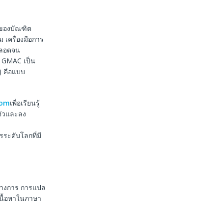
จของบัณฑิต
 เครื่องมือการ
ตลอดจน
า GMAC เป็น
 คือแบบ
com
เพื่อเรียนรู้
มตัวและลง
รระดับโลกที่มี
นทางการ การแปล
เนื้อหาในภาษา