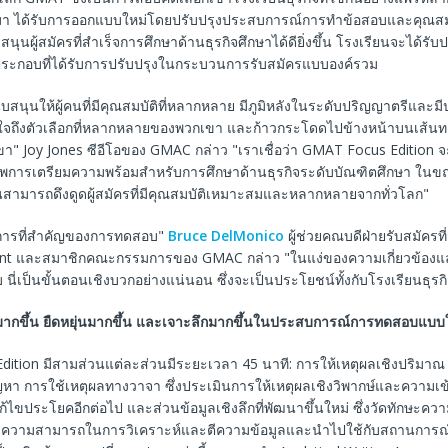
มา ได้รับการออกแบบใหม่โดยปรับปรุงประสบการณ์การทำข้อสอบและคุณสมบั
ับสนุนผู้สมัครที่สำเร็จการศึกษาด้านธุรกิจศึกษาได้ดียิ่งขึ้น โรงเรียนจะได้รั
ประกอบที่ได้รับการปรับปรุงในกระบวนการรับสมัครแบบองค์รวม
บสนุนให้ผู้คนที่มีคุณสมบัติที่หลากหลาย มีภูมิหลังในระดับปริญญาตรีและ
ข้าใจถึงตัวเลือกที่หลากหลายของพวกเขา และก้าวกระโดดไปข้างหน้าบนเส้น
า" Joy Jones ซีอีโอของ GMAC กล่าว "เราเชื่อว่า GMAT Focus Edition จะช
ภาพการเตรียมความพร้อมสำหรับการศึกษาด้านธุรกิจระดับบัณฑิตศึกษา ในขณ
ยนสามารถดึงดูดผู้สมัครที่มีคุณสมบัติเหมาะสมและหลากหลายจากทั่วโลก"
นาการที่สำคัญของการทดสอบ"
Bruce DelMonico
ผู้ช่วยคณบดีฝ่ายรับสมัครที
t และสมาชิกคณะกรรมการของ GMAC กล่าว "ในแง่ของความเกี่ยวข้องแ
่เป็นขั้นตอนเชิงบวกอย่างแน่นอน ซึ่งจะเป็นประโยชน์ทั้งกับโรงเรียนธุรกิ
ากขึ้น
ยืดหยุ่นมากขึ้น
และเจาะลึกมากขึ้นในประสบการณ์การทดสอบแบบ
ition มีสามส่วนแต่ละส่วนมีระยะเวลา 45 นาที: การให้เหตุผลเชิงปริมาณ
ญหา การใช้เหตุผลทางวาจา ซึ่งประเมินการให้เหตุผลเชิงวิพากษ์และความเ
้ไขประโยคอีกต่อไป และส่วนข้อมูลเชิงลึกที่พัฒนาขึ้นใหม่ ซึ่งวัดทักษะความ
ละความสามารถในการวิเคราะห์และตีความข้อมูลและนำไปใช้กับสถานการณ์