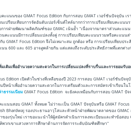
ียบคะแนนของ GMAT Focus Edition กับการสอบ GMAT เวอร์ชันปัจจุบัน เราส
นเปรียบเทียบการจัดอันดับเปอร์เซ็นต์ไทล์มากกว่าการเปรียบเทียบคะแนน
วยการฝ่ายพัฒนาผลิตภัณฑ์ของ GMAC เน้นย้ำ "เนื่องจากมาตราส่วนคะแน
นคะแนนมีการเปลี่ยนแปลงทั้งคู่ การเปรียบเทียบคะแนนรวมหรือคะแนนส
ันกับ GMAT Focus Edition จึงไม่เหมาะสม ถูกต้อง หรือ การเปรียบเทียบประสิ
นน 600 และ 605 อาจ
ดู
คล้ายกัน แต่แสดงถึง
ระดับประสิทธิภาพที่แตกต่าง
่มเติมเพื่ออำนวยความสะดวกในการเปลี่ยนแปลงที่ราบรื่นและการยอมรับอย
us Edition เปิดตัวในช่วงที่เหลือของปี 2023 การสอบ GMAT เวอร์ชันปัจจุบัน
ต้นปีหน้าเพื่ออำนวยความสะดวกในการเตรียมตัวและการสมัครเข้าเรียนในโร
ค่าธรรมเนียม
GMAT Focus Edition จะยังคงเหมือนกับการสอบ GMAT ปัจจ
ะแนนสอบ GMAT ทั้งหมด ไม่ว่าจะเป็น GMAT ปัจจุบันหรือ GMAT Focus E
Ashish Bhardwaj รองประธานอาวุโสและหัวหน้าฝ่ายพัฒนาตลาดของ GMAC ก
าของรุ่นใหม่ เราขอแนะนำให้ผู้สมัครดำเนินการลงทะเบียนและทำข้อสอบ GM
่วยให้พวกเขาแสวงหาการศึกษาด้านการจัดการระดับบัณฑิตศึกษา"