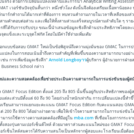
็นจริง ด้วยการเปลี่ยนแปลงเหล่านี้และการนำ Analytical Writing Asses
MAT เวอร์ชันปัจจุบันสั้นกว่า
หนึ่งชั่วโมง
ดังนั้นจึงต้องเตรียมเนื้อหาน้อยลง
อบบุ๊กมาร์กคำถามได้มากเท่าที่ต้องการ ทบทวนคำถามภายในเวลาที่เหลือของส่
ดสามคำตอบต่อส่วน และเพื่อให้ทั้งสามส่วนเสร็จสมบูรณ์ตามลำดับใด ๆ ร
รที่ได้รับการปรับปรุง ขณะนี้นำเสนอข้อมูลเชิงลึกด้านประสิทธิภาพโดยละเอ
จุดแข็งและระบุจุดโฟกัส
โดยไม่มีค่าใช้จ่ายเพิ่มเติม
ออกแบบข้อสอบ GMAT ใหม่เป็นข้อพิสูจน์ถึงความมุ่งมั่นของ GMAC ในการปรั
ี่ยนแปลงในการสอบเน้นย้ำถึงความสำคัญที่เพิ่มขึ้นของความสามารถบางอย
่น การเพิ่มข้อมูลเชิงลึก"
Arnold Longboyาว
ผู้บริหาร ผู้อำนวยการฝ่า
n Business School กล่าว
ม่และความสอดคล้องเพื่อช่วยประเมินความสามารถในการแข่งขันของผู้สม
MAT Focus Edition ตั้งแต่ 205 ถึง 805 นั้นขึ้นอยู่กับประสิทธิภาพของผ
แต่ละส่วนมีตั้งแต่ 60 ถึง 90 โดยถ่วงน้ำหนักเท่ากัน การเปลี่ยนแปลงนี้ทำขึ้
รงเรียนสามารถแยกแยะคะแนน GMAT Focus Edition กับคะแนนสอบ GMAT ที
ตั้งแต่ 200 ถึง 800 ได้อย่างง่ายดาย เพื่อให้เข้าใจความสามารถในการแข่งขัน
สามารถใช้ตารางความสอดคล้องที่มีอยู่ใน
mba.com
ที่เชื่อมโยงการกระ
ทั้งสองรุ่นตามเปอร์เซ็นต์ไทล์ ด้วยมาตราส่วนคะแนนใหม่ของ GMAT Focus
ปอร์เซ็นไทล์สมควรได้รับความสนใจเป็นหลักจากผู้สอบและโรงเรียนเมื่อต้