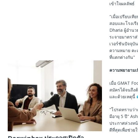
เข้าใจผลลัพธ์
"เมื่อเปรียบเท
สอบและโรงเรีย
Dharia ผู้อำน
ระจายมาตราส่ว
เวอร์ชันปัจจุบ
ความหมาย คะแ
ที่แตกต่างกัน"
ความพยายามเพิ
เมื่อ GMAT Foc
สมัครได้จนถึง
และด้วยเหตุนี้
"โปรดทราบว่าค
มีอายุ 5 ปี" 
ประกาศล่วงหน้
ดีที่สุดเพื่อช