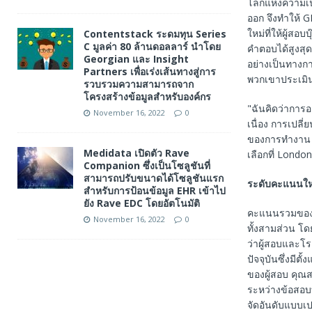
โลกแห่งความเป
ออก จึงทำให้ G
ใหม่ที่ให้ผู้ส
Contentstack ระดมทุน Series
C มูลค่า 80 ล้านดอลลาร์ นำโดย
คำตอบได้สูงสุ
Georgian และ Insight
อย่างเป็นทางกา
Partners เพื่อเร่งเส้นทางสู่การ
พวกเขาประเมิน
รวบรวมความสามารถจาก
โครงสร้างข้อมูลสำหรับองค์กร
"ฉันคิดว่าการ
November 16, 2022
0
เนื่อง การเปล
ของการทำงาน เช
Medidata เปิดตัว Rave
เลือกที่ Londo
Companion ซึ่งเป็นโซลูชันที่
สามารถปรับขนาดได้โซลูชันแรก
ระดับคะแนนให
สำหรับการป้อนข้อมูล EHR เข้าไป
ยัง Rave EDC โดยอัตโนมัติ
คะแนนรวมของ G
November 16, 2022
0
ทั้งสามส่วน โดย
ว่าผู้สอบและโ
ปัจจุบันซึ่งมี
ของผู้สอบ คุณ
ระหว่างข้อสอบ
จัดอันดับแบบเ