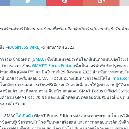
เตรียมตัวฟรีให้ก่อนสองเดือนเพื่อขับเคลื่อนผู้สมัครไปสู่ความสำเร็จในเส้
นีย –(
BUSINESS WIRE
)–5 พฤษภาคม 2023
ารรับเข้าบัณฑิต (
GMAC
) ซึ่งเป็นสมาคมระดับโลกที่เป็นตัวแทนของโรงเรี
้ว่าการลงทะเบียน
GMAT™ Focus Edition
ซึ่งเป็นเวอร์ชันที่ปรับปรุงข
ข้าบัณฑิต (GMAT™) จะเปิดในวันที่ 29 สิงหาคม 2023 สำหรับการทดสอบในไ
ากนี้ เอกสารเตรียมสอบ GMAT Focus อย่างเป็นทางการจะมีให้ใน
mba.co
โดยมีการวางแผนการเรียนฟรีเพียงหกสัปดาห์เพื่อช่วยให้ผู้เข้าสอบปฏิบัต
รเตรียมตัว และติดตามความคืบหน้า ตลอดจน GMAT Focus Official Starter 
างคำถาม GMAT จริง 70 ข้อ และแบบฝึกหัดแบบทดสอบฉบับสมบูรณ์ 2 ชุด เพื่อ
านประสิทธิภาพ
่านมา GMAC
ได้เปิดตัว
GMAT Focus Edition หลังจากความพยายามในการวิจัย
่ยวข้องกับผู้เชี่ยวชาญในโรงเรียนหลายร้อยคน และการทดสอบแนวคิดเชิงลึกก
ลก GMAT ซึ่งเป็นการสอบคัดเลือกเข้าโรงเรียนธุรกิจที่ใช้กันอย่างแพร่หลา