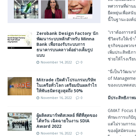
ทศวรรษที่ผ่าน
ยืดหยุ่นเพื่อสน
นี้ในฐานะองค์
"เราต้องการสนั
Zerobank Design Factory นัก
พัฒนาระบบหลักสำหรับ Minna
ชีวิตจริงให้เ
Bank เพื่อรองรับระบบการ
ธุรกิจของพวกเข
ธนาคารบนคลาวด์อย่างเต็มรูป
เพิ่มประสิทธิ
แบบ
ช่วยให้โรงเรี
November 14, 2022
0
"นี่เป็นวิวัฒ
of Managemen
Mitrade เปิดตัวโปรแกรมบริษัท
ของแบบทดสอบ นี
ในเครือทั่วโลก เตรียมปันผลกำไร
ให้พันธมิตรสูงสุดถึง 50%
มีประสิทธิภาพม
November 16, 2022
0
GMAT Focus Ed
ผู้ผลิตสมาร์ทดิสเพลย์ ที่ดีที่สุดของ
ทักษะการแก้ปั
ไต้หวัน เฉิดฉายในงาน SDIA
แต่ไม่รวมการแก
Award 2022
ของผู้สมัครแ
November 16, 2022
0