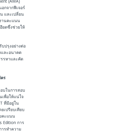
sment (AWA)
 นอกจากฟีเจอร์
วน และเปลี่ยน
ายงานคะแนน
ียดซึ่งช่วยให้
บปรุงอย่างต่อ
่างและอนาคต
ยสรรหาและคัด
ัคร
ู้สอบในการสอบ
นเพื่อให้แน่ใจ
่มีอยู่ใน
โดยเปรียบเทียบ
จายคะแนน
 Edition การ
องการทำความ