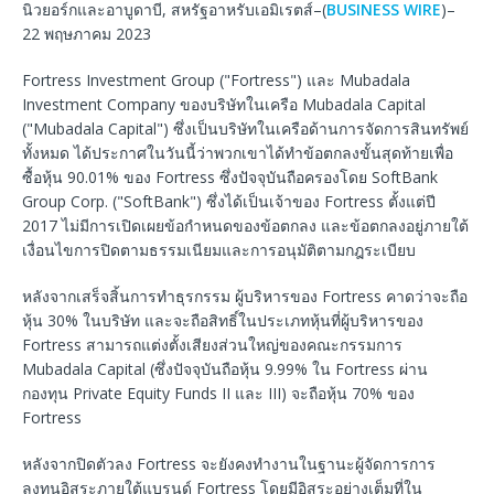
นิวยอร์กและอาบูดาบี, สหรัฐอาหรับเอมิเรตส์–(
BUSINESS WIRE
)–
22 พฤษภาคม 2023
Fortress Investment Group ("Fortress") และ Mubadala
Investment Company ของบริษัทในเครือ Mubadala Capital
("Mubadala Capital") ซึ่งเป็นบริษัทในเครือด้านการจัดการสินทรัพย์
ทั้งหมด ได้ประกาศในวันนี้ว่าพวกเขาได้ทำข้อตกลงขั้นสุดท้ายเพื่อ
ซื้อหุ้น 90.01% ของ Fortress ซึ่งปัจจุบันถือครองโดย SoftBank
Group Corp. ("SoftBank") ซึ่งได้เป็นเจ้าของ Fortress ตั้งแต่ปี
2017 ไม่มีการเปิดเผยข้อกำหนดของข้อตกลง และข้อตกลงอยู่ภายใต้
เงื่อนไขการปิดตามธรรมเนียมและการอนุมัติตามกฎระเบียบ
หลังจากเสร็จสิ้นการทำธุรกรรม ผู้บริหารของ Fortress คาดว่าจะถือ
หุ้น 30% ในบริษัท และจะถือสิทธิ์ในประเภทหุ้นที่ผู้บริหารของ
Fortress สามารถแต่งตั้งเสียงส่วนใหญ่ของคณะกรรมการ
Mubadala Capital (ซึ่งปัจจุบันถือหุ้น 9.99% ใน Fortress ผ่าน
กองทุน Private Equity Funds II และ III) จะถือหุ้น 70% ของ
Fortress
หลังจากปิดตัวลง Fortress จะยังคงทำงานในฐานะผู้จัดการการ
ลงทุนอิสระภายใต้แบรนด์ Fortress โดยมีอิสระอย่างเต็มที่ใน