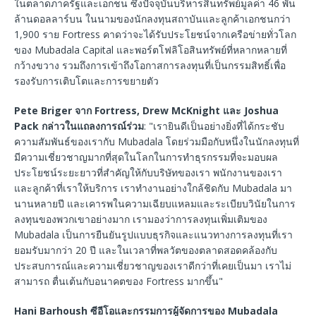
ในตลาดภาครัฐและเอกชน ซึ่งปัจจุบันบริหารสินทรัพย์มูลค่า 46 พัน
ล้านดอลลาร์บน ในนามของนักลงทุนสถาบันและลูกค้าเอกชนกว่า
1,900 ราย Fortress คาดว่าจะได้รับประโยชน์จากเครือข่ายทั่วโลก
ของ Mubadala Capital และพอร์ตโฟลิโอสินทรัพย์ที่หลากหลายที่
กว้างขวาง รวมถึงการเข้าถึงโอกาสการลงทุนที่เป็นกรรมสิทธิ์เพื่อ
รองรับการเติบโตและการขยายตัว
Pete Briger
จาก
Fortress, Drew McKnight
และ
Joshua
Pack
กล่าวในแถลงการณ์ร่วม
: "เรายินดีเป็นอย่างยิ่งที่ได้กระชับ
ความสัมพันธ์ของเรากับ Mubadala โดยร่วมมือกับหนึ่งในนักลงทุนที่
มีความเชี่ยวชาญมากที่สุดในโลกในการทำธุรกรรมที่จะมอบผล
ประโยชน์ระยะยาวที่สำคัญให้กับบริษัทของเรา พนักงานของเรา
และลูกค้าที่เราให้บริการ เราทำงานอย่างใกล้ชิดกับ Mubadala มา
นานหลายปี และเคารพในความเฉียบแหลมและระเบียบวินัยในการ
ลงทุนของพวกเขาอย่างมาก เรามองว่าการลงทุนเพิ่มเติมของ
Mubadala เป็นการยืนยันรูปแบบธุรกิจและแนวทางการลงทุนที่เรา
ยอมรับมากว่า 20 ปี และในเวลาที่พลวัตของตลาดสอดคล้องกับ
ประสบการณ์และความเชี่ยวชาญของเราดีกว่าที่เคยเป็นมา เราไม่
สามารถ ตื่นเต้นกับอนาคตของ Fortress มากขึ้น"
Hani Barhoush
ซีอีโอและกรรมการผู้จัดการของ
Mubadala