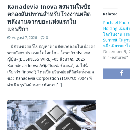
Kanadevia Inova ลงนามในข้อ
ตกลงสัมปทานสำหรับโรงงานผลิต
Related
พลังงานจากขยะแห่งแรกใน
Rachael Kao 
แอฟริกา
Holding เน้นย้
โลกในงาน Fina
August 7, 2026
0
Summit ในฐาน
หนึ่งเดียวของไต
– มีส่วนช่วยแก้ไขปัญหาด้านสิ่งแวดล้อมในเมืองคา
December 9, 
ซาบลังกา ประเทศโมร็อกโก – โอซาก้า ประเทศ
In "Featured"
ญี่ปุ่น–(BUSINESS WIRE)–05 สิงหาคม 2026
Kanadevia Inova AG(สวิตเซอร์แลนด์; ต่อไปนี้
เรียกว่า “Inova”) โดยเป็นบริษัทย่อยที่ถือหุ้นทั้งหมด
ของ Kanadevia Corporation (TOKYO: 7004) ที่
ดำเนินธุรกิจด้านการพัฒนา
[...]