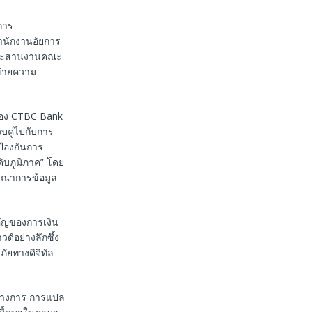
ิการ
ำนักงานอัยการ
ู้ประสานงานคณะ
ข่ายความ
ของ CTBC Bank
คู่ไปกับการ
ป้องกันการ
บภูมิภาค” โดย
รณาการข้อมูล
คัญของการเงิน
์อย่างลึกซึ้ง
ัยทางดิจิทัล
นทางการ การแปล