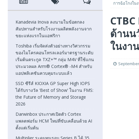
การฉ้อโกงในง
[ August 7, 2026 ]
SSD ซีรีส์ KIOXIA GP Super High IOPS
CTBC 
2026
FEATURED
Kanadevia Inova ลงนามในข้อตกลง
สัมปทานสำหรับโรงงานผลิตพลังงานจาก
ด้านนว
[ August 6, 2026 ]
Darwinbox ประกาศเปิดตัว Cortex แพลตฟ
ขยะแห่งแรกในแอฟริกา
[ August 6, 2026 ]
Multiplier ระดมทุนรอบ Series B ได้ 3
ในงาน
Toshiba เริ่มจัดส่งตัวอย่างทางวิศวกรรม
ของไมโครคอนโทรลเลอร์มาตรฐานระดับ
FEATURED
เริ่มต้นตระกูล TXZ+™ กลุ่ม M4V ที่ใช้แกน
September 
ประมวลผล Arm® Cortex® ‑M4 สำหรับ
แอปพลิเคชันควบคุมระบบแล้ว
SSD ซีรีส์ KIOXIA GP Super High IOPS
ได้รับรางวัล ‘Best of Show’ ในงาน FMS:
the Future of Memory and Storage
2026
Darwinbox ประกาศเปิดตัว Cortex
แพลตฟอร์ม HCM ใหม่ที่ขับเคลื่อนด้วย AI
ตั้งแต่เริ่มต้น
Multiplier ระดมทุนรอบ Series B ได้ 35