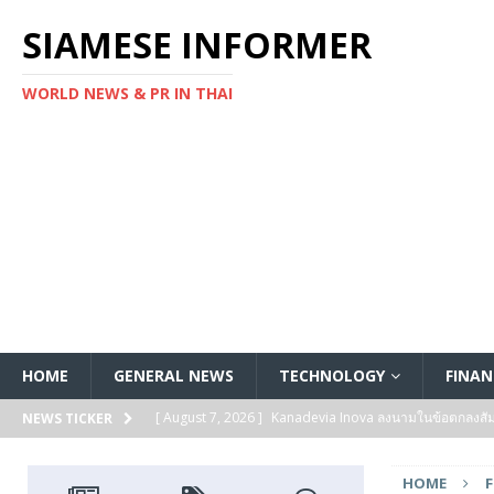
SIAMESE INFORMER
WORLD NEWS & PR IN THAI
HOME
GENERAL NEWS
TECHNOLOGY
FINAN
[ August 7, 2026 ]
Kanadevia Inova ลงนามในข้อตกลงส
NEWS TICKER
[ August 7, 2026 ]
Toshiba เริ่มจัดส่งตัวอย่างทางวิศวก
HOME
แกนประมวลผล Arm® Cortex® ‑M4 สำหรับแอปพลิเคชันค