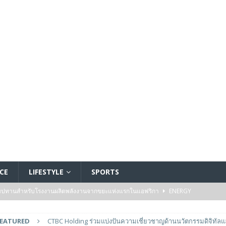
CE
LIFESTYLE
SPORTS
ัมปทานสำหรับโรงงานผลิตพลังงานจากขยะแห่งแรกในแอฟริกา
ENERGY
รรมของไมโครคอนโทรลเลอร์มาตรฐานระดับเริ่มต้นตระกูล TXZ+™ กลุ่ม M4V ที่ใช้
FEATURED
CTBC Holding ร่วมแบ่งปันความเชี่ยวชาญด้านนวัตกรรมดิจิทัลแ
วบคุมระบบแล้ว
FEATURED