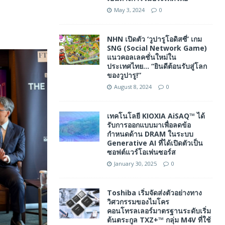
May 3, 2024
0
NHN เปิดตัว ‘วูปารูโอดิสซี่’ เกม
SNG (Social Network Game)
แนวคอลเลคชั่นใหม่ใน
ประเทศไทย… “ยินดีต้อนรับสู่โลก
ของวูปารู!”
August 8, 2024
0
เทคโนโลยี KIOXIA AiSAQ™ ได้
รับการออกแบบมาเพื่อลดข้อ
กำหนดด้าน DRAM ในระบบ
Generative AI ที่ได้เปิดตัวเป็น
ซอฟต์แวร์โอเพ่นซอร์ส
January 30, 2025
0
Toshiba เริ่มจัดส่งตัวอย่างทาง
วิศวกรรมของไมโคร
คอนโทรลเลอร์มาตรฐานระดับเริ่ม
ต้นตระกูล TXZ+™ กลุ่ม M4V ที่ใช้