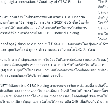
The Ba
ถือเป็
ประชุม
า) ประธานเจ้าหน้าที่ฝ่ายสารสนเทศ บริษัท CTBC Financial
สำคัญท
ทยากรในงาน “Banking Summit Asia 2025” ซึ่งจัดขึ้นเป็นครั้ง
โดยปีน
ดยเขาได้ร่วมแบ่งปันความสำเร็จของบริษัทในการป้องกันการ
ประชุม
ตกรรมดิจิทัล / เครดิตภาพโดย CTBC Financial Holding
แรกในเอ
โรงแรม
รถดึงดูดผู้เชี่ยวชาญด้านการเงินได้เกือบ 300 คนจากทั่วโลก ผู้จัดงานได้ร
a และ คุณเรืองโรจน์ พูนผล ประธานกลุ่มธุรกิจเทคโนโลยีกสิกรไทย
่าความท้าทายสำคัญของธนาคารในปัจจุบันคือการปกป้องความปลอดภัยของผู้ใ
สบการณ์ของลูกค้า เขากล่าวว่า CTBC Bank ซึ่งเป็นบริษัทในเครือ CTBC 
 (AI) มาประยุกต์ใช้ในการพัฒนาระบบป้องกันการฉ้อโกงที่ออกแบบมาเพื่อรั
กค้าจะปลอดภัยและให้บริการได้อย่างราบรื่น
NET” ที่พัฒนาโดย CTBC Holding สามารถตรวจจับการฉ้อโกงที่อาจเกิดขึ้
ยเสี่ยงเกือบ 300 รายการภายในเวลาเพียง 1 วินาที โดยในปี 2024 โมเดลนี้ส
ือบ 2.8 พันล้านดอลลาร์ไต้หวัน และมีอัตราการเติบโตต่อปีอยู่ที่ 30% ส่ว
ียงไตรมาสเดียว สัญญาณการฉ้อโกงได้ลดลงเหลือ 24% เมื่อเทียบกับช่วงเวล