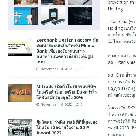
Titan Chia (ขว
Holding เป็นวิ
แรกในเอเชีย โ
Zerobank Design Factory นัก
ฉ้อโกงผ่านนวั
พัฒนาระบบหลักสำหรับ Minna
Bank เพื่อรองรับระบบการ
ฮ่องกง และสามา
ธนาคารบนคลาวด์อย่างเต็มรูป
แบบ
คุณ Titan Chi
November 14, 2022
0
คุณ Chia ย้ำว
การยกระดับประ
Mitrade เปิดตัวโปรแกรมบริษัท
ปัญญาประดิษฐ์
ในเครือทั่วโลก เตรียมปันผลกำไร
ทรัพย์สินของลู
ให้พันธมิตรสูงสุดถึง 50%
November 16, 2022
0
โมเดล “AI SKY
วิเคราะห์ปัจจั
การทุจริตได้เก
ผู้ผลิตสมาร์ทดิสเพลย์ ที่ดีที่สุดของ
ไต้หวัน เฉิดฉายในงาน SDIA
ของปี 2025 เพ
Award 2022
ก่อนหน้า