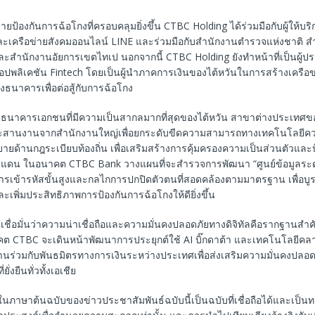
ข่ายป้องกันการฉ้อโกงที่ครอบคลุมยิ่งขึ้น CTBC Holding ได้ร่วมมือกับผู้ให้บร
ครือข่ายสังคมออนไลน์ LINE และร่วมมือกับสำนักงานตำรวจแห่งชาติ ส
 และสำนักงานอัยการเขตไทเป นอกจากนี้ CTBC Holding ยังทำหน้าที่เป็นผ
พลิเคชัน Fintech โดยเป็นผู้นำภาคการเงินของไต้หวันในการสร้างเครือ
ธนาคารเพื่อต่อสู้กับการฉ้อโกง
ธนาคารเอกชนที่มีความเป็นสากลมากที่สุดของไต้หวัน สาขาต่างประเทศ
ระสานงานจากสำนักงานใหญ่เพื่อยกระดับขีดความสามารถทางเทคโนโลยีควบ
ายด้านกฎระเบียบท้องถิ่น เพื่อเสริมสร้างการคุ้มครองความเป็นส่วนตัวและ
แดน ในอนาคต CTBC Bank วางแผนที่จะสำรวจการพัฒนา “ศูนย์ข้อมูลระดั
ารเข้ารหัสขั้นสูงและกลไกการปกปิดตัวตนที่สอดคล้องตามมาตรฐาน เพื่อบู
พิ่มประสิทธิภาพการป้องกันการฉ้อโกงให้ดียิ่งขึ้น
ชื่อมั่นว่าความน่าเชื่อถือและความมั่นคงปลอดภัยทางดิจิทัลคือรากฐานสำ
คต CTBC จะเดินหน้าพัฒนาการประยุกต์ใช้ AI บิ๊กดาต้า และเทคโนโลยีคลาวด
งานร่วมกับพันธมิตรทางการเงินระหว่างประเทศเพื่อส่งเสริมความมั่นคงปลอดภ
่งยืนทั่วทั้งเอเชีย
ในภาษาต้นฉบับของข่าวประชาสัมพันธ์ฉบับนี้เป็นฉบับที่เชื่อถือได้และเป็