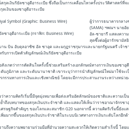
์สกุลเงินริยัลซาอุดีอาระเบีย ซึ่งถือเป็นการเคลื่อนไหวครั้งประวัติศาสตร์ที่จ
กุลเงินของซาอุดีอาระเบีย
ผู้ว่าการธนาคารกลางซ
(SAMA) ฯพณฯ นายอัยม
ิยัลซาอุดีอาระเบีย (กราฟิก: Business Wire)
อัล-ซายารี แสดงความ
สุดซึ้งต่อผู้อารักขามัสยิด
ลมาน บิน อับดุลอาซิซ อัล ซาอุด และมกุฎราชกุมารและนายกรัฐมนตรี เจ้าช
รับการเปิดตัวสัญลักษณ์เงินริยัลซาอุดีอาระเบีย
ข้อสังเกตว่าการตัดสินใจครั้งนี้ช่วยเสริมสร้างเอกลักษณ์ทางการเงินของซาอุดี
 ระดับภูมิภาค และระดับนานาชาติ เขาระบุว่าการนำสัญลักษณ์ใหม่มาใช้จะเ
ุรกรรมทางการเงินและเชิงพาณิชย์ โดยจะมีการประสานงานระหว่างหน่วยงาน
วว่าความคิดริเริ่มนี้มีจุดมุ่งหมายเพื่อส่งเสริมอัตลักษณ์ของชาติและความเป
ย้ำถึงบทบาทของสกุลเงินประจำชาติ และแสดงให้เห็นว่าราชอาณาจักรซาอุด
ศรษฐกิจสำคัญๆ ของโลกและสมาชิก G20 นอกจากนี้ ความคิดริเริ่มนี้ยังแสด
เพิ่มมากขึ้นของสกุลเงินประจำชาติในระบบนิเวศทางการเงินระดับโลกอีกด้
ับทราบถึงความพยายามร่วมมือที่อำนวยความสะดวกให้เกิดความสำเร็จนี้ โด