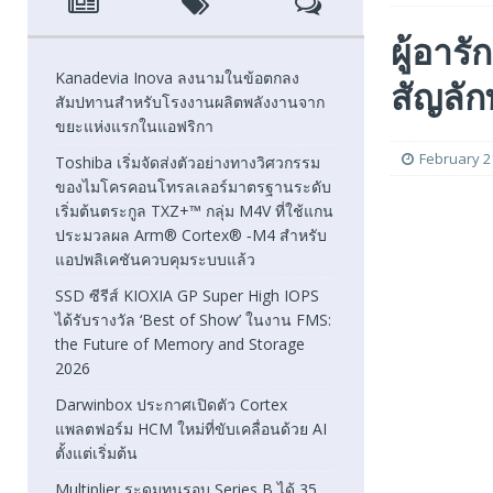
[ August 7, 2026 ]
SSD ซีรีส์ KIOXIA GP Super High IOPS
ผู้อารั
2026
FEATURED
Kanadevia Inova ลงนามในข้อตกลง
สัญลัก
สัมปทานสำหรับโรงงานผลิตพลังงานจาก
[ August 6, 2026 ]
Darwinbox ประกาศเปิดตัว Cortex แพลตฟ
ขยะแห่งแรกในแอฟริกา
[ August 6, 2026 ]
Multiplier ระดมทุนรอบ Series B ได้ 3
February 2
Toshiba เริ่มจัดส่งตัวอย่างทางวิศวกรรม
ของไมโครคอนโทรลเลอร์มาตรฐานระดับ
FEATURED
เริ่มต้นตระกูล TXZ+™ กลุ่ม M4V ที่ใช้แกน
ประมวลผล Arm® Cortex® ‑M4 สำหรับ
แอปพลิเคชันควบคุมระบบแล้ว
SSD ซีรีส์ KIOXIA GP Super High IOPS
ได้รับรางวัล ‘Best of Show’ ในงาน FMS:
the Future of Memory and Storage
2026
Darwinbox ประกาศเปิดตัว Cortex
แพลตฟอร์ม HCM ใหม่ที่ขับเคลื่อนด้วย AI
ตั้งแต่เริ่มต้น
Multiplier ระดมทุนรอบ Series B ได้ 35