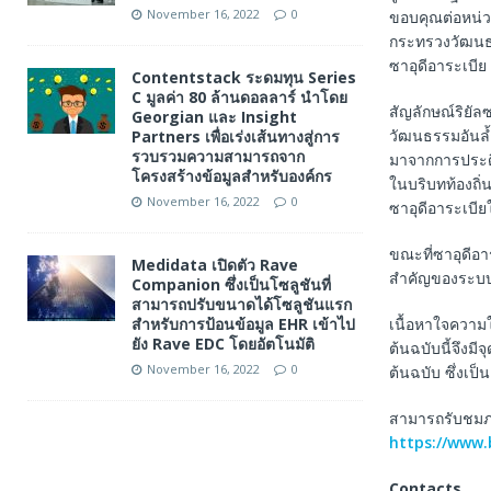
November 16, 2022
0
ขอบคุณต่อหน่วย
กระทรวงวัฒนธ
ซาอุดีอาระเบีย
Contentstack ระดมทุน Series
C มูลค่า 80 ล้านดอลลาร์ นำโดย
สัญลักษณ์ริยั
Georgian และ Insight
วัฒนธรรมอันล้
Partners เพื่อเร่งเส้นทางสู่การ
รวบรวมความสามารถจาก
มาจากการประดิษ
โครงสร้างข้อมูลสำหรับองค์กร
ในบริบทท้องถิ่
November 16, 2022
0
ซาอุดีอาระเบี
ขณะที่ซาอุดีอา
Medidata เปิดตัว Rave
สำคัญของระบบก
Companion ซึ่งเป็นโซลูชันที่
สามารถปรับขนาดได้โซลูชันแรก
สำหรับการป้อนข้อมูล EHR เข้าไป
เนื้อหาใจความ
ยัง Rave EDC โดยอัตโนมัติ
ต้นฉบับนี้จึงม
November 16, 2022
0
ต้นฉบับ ซึ่งเป
สามารถรับชมภาพ
https://www
Contacts