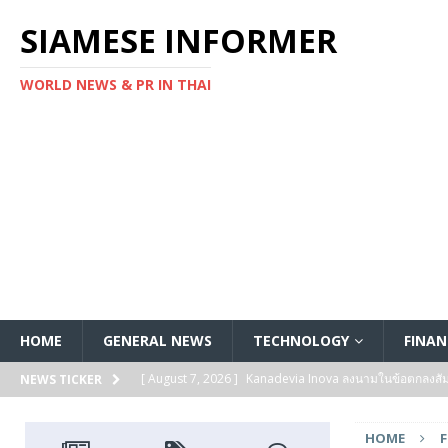
SIAMESE INFORMER
WORLD NEWS & PR IN THAI
HOME
GENERAL NEWS
TECHNOLOGY
FINAN
[ August 7, 2026 ]
Kanadevia Inova ลงนามในข้อตกลงส
NEWS TICKER
[ August 7, 2026 ]
Toshiba เริ่มจัดส่งตัวอย่างทางวิศวก
HOME
แกนประมวลผล Arm® Cortex® ‑M4 สำหรับแอปพลิเคชันค