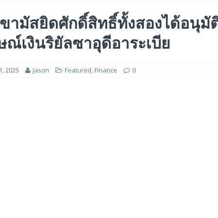
 ได้รับรางวัล ‘Best of Show’ ในงาน FMS: the Future of Memory and Storage
กขามัสยิดศักดิ์สิทธิ์ทั้งสองได้อนุมัต
ษณ์เงินริยัลซาอุดีอาระเบีย
อร์ม HCM ใหม่ที่ขับเคลื่อนด้วย AI ตั้งแต่เริ่มต้น
FEATURED
5 ล้านดอลลาร์สหรัฐ เพื่อสร้างโมเดลใหม่สำหรับบริการระดับมืออาชีพ
1, 2025
Jason
Featured
,
Finance
0