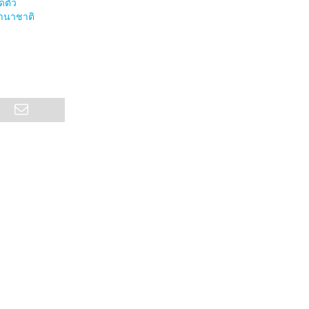
ดตัว
านาชาติ