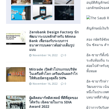
อนุมัติสัญลักษณ
เอกลักษณ์ของส
สัญลักษณ์เงินร
Zerobank Design Factory นัก
พัฒนาระบบหลักสำหรับ Minna
สอง กษัตริย์ซั
Bank เพื่อรองรับระบบการ
บิน ซัลมาน สำห
ธนาคารบนคลาวด์อย่างเต็มรูป
แบบ
อัล-ซายารีตั้ง
November 14, 2022
0
ระดับท้องถิ่น
ค่อยไปสำหรับธ
Mitrade เปิดตัวโปรแกรมบริษัท
ทั้งหมด
ในเครือทั่วโลก เตรียมปันผลกำไร
ให้พันธมิตรสูงสุดถึง 50%
อัล-ซายารีกล่า
November 16, 2022
0
วัฒนธรรม เน้น
หนึ่งในประเทศเ
บทบาทที่สำคัญ
ผู้ผลิตสมาร์ทดิสเพลย์ ที่ดีที่สุดของ
ไต้หวัน เฉิดฉายในงาน SDIA
Award 2022
ผู้ว่าการรัฐร