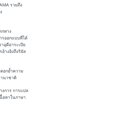
 SAMA รวมถึง
ง
รดกทาง
ารออกแบบที่ได้
าอุดีอาระเบีย
้างอิงถึงริยัล
วยตอกย้ำความ
นานาชาติ
นทางการ การแปล
เนื้อหาในภาษา