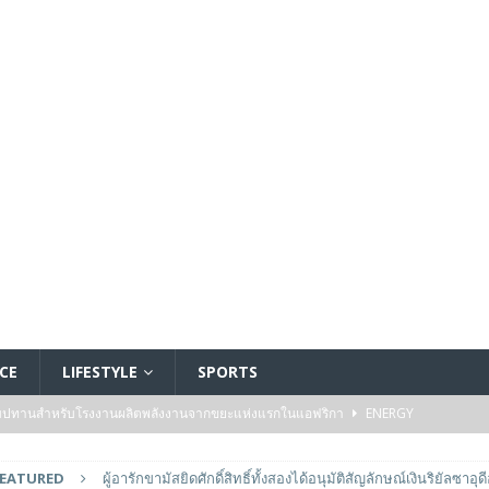
CE
LIFESTYLE
SPORTS
ัมปทานสำหรับโรงงานผลิตพลังงานจากขยะแห่งแรกในแอฟริกา
ENERGY
รรมของไมโครคอนโทรลเลอร์มาตรฐานระดับเริ่มต้นตระกูล TXZ+™ กลุ่ม M4V ที่ใช้
FEATURED
ผู้อารักขามัสยิดศักดิ์สิทธิ์ทั้งสองได้อนุมัติสัญลักษณ์เงินริยัลซาอุด
วบคุมระบบแล้ว
FEATURED