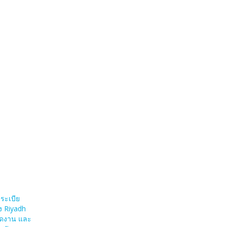
าระเบีย
ง Riyadh
ัดงาน และ