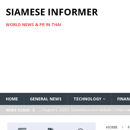
SIAMESE INFORMER
WORLD NEWS & PR IN THAI
HOME
GENERAL NEWS
TECHNOLOGY
FINAN
[ August 6, 2026 ]
Darwinbox ประกาศเปิดตัว Cortex แพลตฟ
NEWS TICKER
[ August 6, 2026 ]
Multiplier ระดมทุนรอบ Series B ได้ 3
HOME
FEATURED