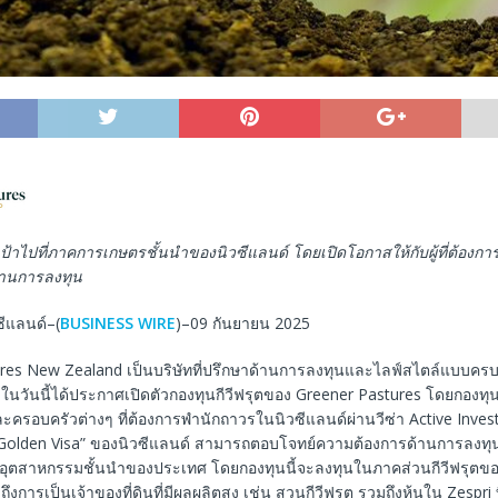
่งเป้าไปที่ภาคการเกษตรชั้นนำของนิวซีแลนด์
โดยเปิดโอกาสให้กับผู้ที่ต้องก
่านการลงทุน
ซีแลนด์–(
BUSINESS WIRE
)–09 กันยายน 2025
res New Zealand เป็นบริษัทที่ปรึกษาด้านการลงทุนและไลฟ์สไตล์แบบคร
ในวันนี้ได้ประกาศเปิดตัวกองทุนกีวีฟรุตของ Greener Pastures โดยกองทุ
ะครอบครัวต่างๆ ที่ต้องการพำนักถาวรในนิวซีแลนด์ผ่านวีซ่า Active Investo
า “Golden Visa” ของนิวซีแลนด์ สามารถตอบโจทย์ความต้องการด้านการลงทุ
ในอุตสาหกรรมชั้นนำของประเทศ โดยกองทุนนี้จะลงทุนในภาคส่วนกีวีฟรุตขอ
การเป็นเจ้าของที่ดินที่มีผลผลิตสูง เช่น สวนกีวีฟรุต รวมถึงหุ้นใน Zespri ที