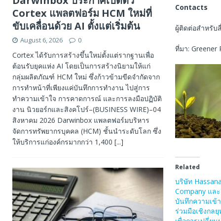
Darwinbox ประกาศเปิดตัว
Contacts
Cortex แพลตฟอร์ม HCM ใหม่ที่
ขับเคลื่อนด้วย AI ตั้งแต่เริ่มต้น
ผู้ติดต่อสำหรับส
August 6, 2026
0
ที่มา: Greene
Cortex ได้รับการสร้างขึ้นใหม่ตั้งแต่รากฐานเพื่อ
ต้อนรับยุคแห่ง AI โดยเป็นการสร้างนิยามให้แก่
กลุ่มผลิตภัณฑ์ HCM ใหม่ ซึ่งก้าวข้ามขีดจำกัดจาก
การทำหน้าที่เพียงแค่บันทึกการทำงาน ไปสู่การ
ทำความเข้าใจ การคาดการณ์ และการลงมือปฏิบัติ
งาน นิวยอร์กและสิงคโปร์–(BUSINESS WIRE)–04
สิงหาคม 2026 Darwinbox แพลตฟอร์มบริหาร
จัดการทรัพยากรบุคคล (HCM) ชั้นนำระดับโลก ซึ่ง
ให้บริการแก่องค์กรมากกว่า 1,400
[...]
Related
บริษัท Hassan
Company และ
บันทึกความเข้
ร่วมมือเชิงกล
เพื่อการเปลี่ยน