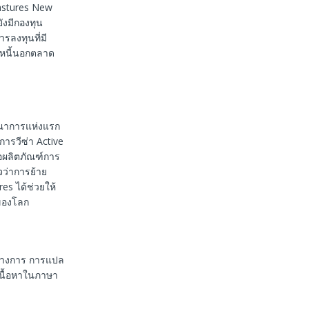
Pastures New
ังมีกองทุน
รลงทุนที่มี
รหนี้นอกตลาด
รณาการแห่งแรก
การวีซ่า Active
อผลิตภัณฑ์การ
จว่าการย้าย
es ได้ช่วยให้
ดของโลก
นทางการ การแปล
เนื้อหาในภาษา