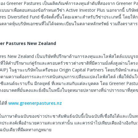
ตของ Greener Pastures เป็นผลิตภัณฑ์การลงทุนลำดับที่สองจาก Greener 
แบบมาเพื่อตอบสนองข้อกำหนดวีซ่า Active Investor Plus นอกจากนี้ บริษัทย
es Diversified Fund ซึ่งจัดตั้งขึ้นโดยเฉพาะสำหรับวีซ่าประเภทนี้ โดยให้กา
ในตลาดหุ้นบริษัทเอกชนที่ไม่ได้จดทะเบียนในตลาดหลักทรัพย์ รวมถึงตราสา
er Pastures New Zealand
res New Zealand เป็นบริษัทที่ปรึกษาด้านการลงทุนและไลฟ์สไตล์แบบบู
ี่ให้คำปรึกษาแก่คู่รักและครอบครัวชาวต่างชาติที่มีความมั่งคั่งสูงผ่านโครง
 (AIP) ในฐานะบริษัทในเครือของ Origin Capital Partners โดยบริษัทนำเสน
่งตามความต้องการและการสนับสนุนการเปลี่ยนแปลงไลฟ์สไตล์ เพื่อให้มั่นใ
วซีแลนด์จะราบรื่น มีกลยุทธ์ ที่เหมาะสมกับแต่ละบุคคล โดย Greener Pastur
างอนาคตที่มั่นคงและยั่งยืนในหนึ่งในจุดหมายปลายทางที่น่าปรารถนาที่สุ
ได้ที่
www.greenerpastures.nz
ในภาษาต้นฉบับของข่าวประชาสัมพันธ์ฉบับนี้เป็นฉบับที่เชื่อถือได้และเป็
ีจุดประสงค์เพื่ออำนวยความสะดวกเท่านั้น และควรนำไปเทียบเคียงอ้างอิงกับ
็นฉบับเดียวที่มีผลทางกฎหมาย