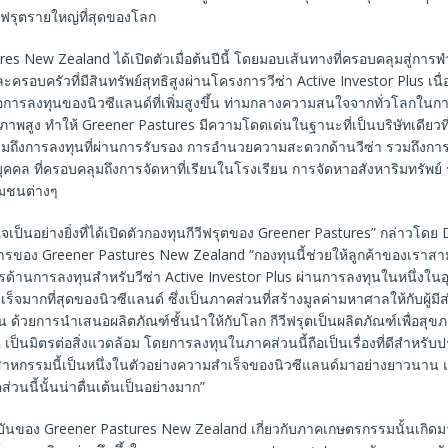
ีฟรุตรายใหญ่ที่สุดของโลก
es New Zealand ได้เปิดตัวเมื่อต้นปีนี้ โดยมอบเส้นทางที่ครอบคลุมสู่การพ
ครอบครัวที่มีสินทรัพย์สุทธิสูงผ่านโครงการวีซ่า Active Investor Plus เน
ื่อการลงทุนของนิวซีแลนด์ที่เพิ่มสูงขึ้น ท่ามกลางความสนใจจากทั่วโลกในกา
ภาพสูง ทำให้ Greener Pastures มีความโดดเด่นในฐานะที่เป็นบริษัทเดียว
วมถึงการลงทุนที่ผ่านการรับรอง การอำนวยความสะดวกด้านวีซ่า รวมถึงก
ุคคล ที่ครอบคลุมถึงการจัดหาที่เรียนในโรงเรียน การจัดหาอสังหาริมทรัพย์ 
มชนต่างๆ
ใจเป็นอย่างยิ่งที่ได้เปิดตัวกองทุนกีวีฟรุตของ Greener Pastures” กล่าวโดย
การของ Greener Pastures New Zealand “กองทุนนี้ช่วยให้ลูกค้าของเรา
ด้านการลงทุนสำหรับวีซ่า Active Investor Plus ผ่านการลงทุนในหนึ่งในอ
จมากที่สุดของนิวซีแลนด์ ซึ่งเป็นภาคส่วนที่สร้างมูลค่ามหาศาลให้กับผู้มีส
ด้วยการนำเสนอผลิตภัณฑ์ชั้นนำให้กับโลก กีวีฟรุตเป็นผลิตภัณฑ์เพื่อสุขภา
ค เป็นมิตรต่อสิ่งแวดล้อม โดยการลงทุนในภาคส่วนนี้ถือเป็นเรื่องที่ดีสำหรับ
ตสาหกรรมนี้เป็นหนึ่งในตัวอย่างความสำเร็จของนิวซีแลนด์มาอย่างยาวนา
นนี้นั้นน่าตื่นเต้นเป็นอย่างมาก”
าบันของ Greener Pastures New Zealand เกี่ยวกับภาคเกษตรกรรมนั้นเกิ