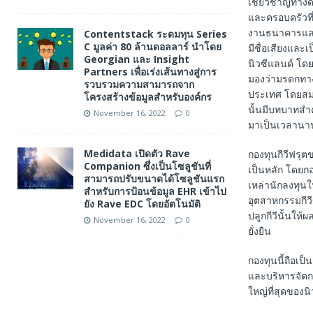
เชี่ยวชาญทางด
และครอบครัวที
งานธนาคารและกา
Contentstack ระดมทุน Series
C มูลค่า 80 ล้านดอลลาร์ นำโดย
มีชื่อเสียงแล
Georgian และ Insight
นิวซีแลนด์ โด
Partners เพื่อเร่งเส้นทางสู่การ
มองว่ามรดกทาง
รวบรวมความสามารถจาก
ประเทศ โดยสม
โครงสร้างข้อมูลสำหรับองค์กร
นั้นมีบทบาทสำ
November 16, 2022
0
มาเป็นเวลานา
Medidata เปิดตัว Rave
กองทุนกีวีฟรุต
Companion ซึ่งเป็นโซลูชันที่
เป็นหลัก โดยกอง
สามารถปรับขนาดได้โซลูชันแรก
เหล่านักลงทุนใ
สำหรับการป้อนข้อมูล EHR เข้าไป
อุตสาหกรรมกีวี
ยัง Rave EDC โดยอัตโนมัติ
ปลูกกีวีนั้นให้
November 16, 2022
0
ยั่งยืน
กองทุนนี้ถือเป
และบริหารจัดกา
ใหญ่ที่สุดของน