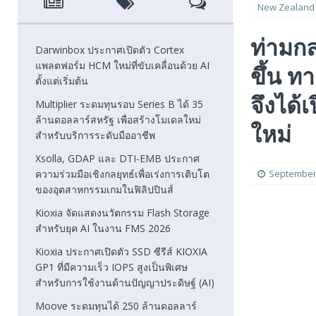
New Zealand จึ
[ August 6, 2026 ]
Xsolla, GDAP และ DTI-EMB ประกาศความ
ท่ามกล
FEATURED
Darwinbox ประกาศเปิดตัว Cortex
แพลตฟอร์ม HCM ใหม่ที่ขับเคลื่อนด้วย AI
ขึ้น 
[ August 5, 2026 ]
Kioxia จัดแสดงนวัตกรรม Flash Stora
ตั้งแต่เริ่มต้น
[ August 5, 2026 ]
Kioxia ประกาศเปิดตัว SSD ซีรีส์ KIOXI
จึงได้
Multiplier ระดมทุนรอบ Series B ได้ 35
ล้านดอลลาร์สหรัฐ เพื่อสร้างโมเดลใหม่
FEATURED
ใหม่
สำหรับบริการระดับมืออาชีพ
Xsolla, GDAP และ DTI-EMB ประกาศ
ความร่วมมือเชิงกลยุทธ์เพื่อเร่งการเติบโต
September 
ของอุตสาหกรรมเกมในฟิลิปปินส์
Kioxia จัดแสดงนวัตกรรม Flash Storage
สำหรับยุค AI ในงาน FMS 2026
Kioxia ประกาศเปิดตัว SSD ซีรีส์ KIOXIA
GP1 ที่มีความเร็ว IOPS สูงเป็นพิเศษ
สำหรับการใช้งานด้านปัญญาประดิษฐ์ (AI)
Moove ระดมทุนได้ 250 ล้านดอลลาร์