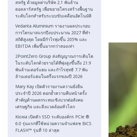
สหรัฐ ด้วยมูลค่าบริษัท 2.1 พันล้าน
ดอลลาร์สหรัฐ เพื่อขยายโครงสร้างพื้นฐาน
ระดับโลกสำหรับระบบขับเคลื่อนอัตโนมัติ
Vedanta Aluminium รายงานผลประกอบ
การไตรมาสแรกปีงบประมาณ 2027 ที่ทำ
สถิติสูงสุด โดยมีกำไรพุ่งขึ้น 205% และ
EBITDA เพิ่มขึ้นมากกว่าสองเท่า
2PointZero Group ส่งสัญญาณการเติบโต
ในระดับโลกด้วยรายได้ที่พุ่งสูงขึ้นถึง 21.9
พันล้านเดอร์แฮม และกำไรสุทธิ 7.7 พัน
ล้านเดอร์แฮมในครึ่งแรกของปี 2026
Mary Kay เปิดตัวรายงานความยั่งยืน
ประจำปี 2026 ตอกย้ำความคืบหน้าครั้ง
สำคัญด้านผลกระทบเชิงบวกต่อสังคม
เศรษฐกิจ และสิ่งแวดล้อมทั่วโลก
Kioxia เปิดตัว SSD ระดับองค์กร PCIe ®
6.0 รุ่นแรกที่ใช้หน่วยความจำแฟลช BiCS
FLASH™ รุ่นที่ 10 ล่าสุด