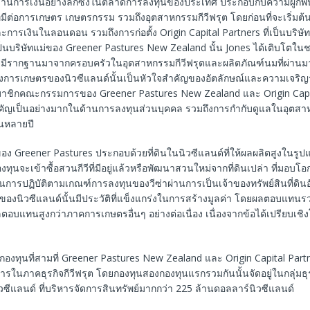
้านการเงินอย่างลึกซึ้งในตลาดการลงทุนของประเทศ ประกอบกับความผูกพัน
่มีต่อการเกษตร เกษตรกรรม รวมถึงอุตสาหกรรมกีวีฟรุต โดยก่อนที่จะเริ่มต
รเงินในลอนดอน รวมถึงการก่อตั้ง Origin Capital Partners ที่เป็นบริษัท
ะเป็นบริษัทแม่ของ Greener Pastures New Zealand นั้น Jones ได้เติบโต
ยมีรากฐานมาจากครอบครัวในอุตสาหกรรมกีวีฟรุตและผลิตภัณฑ์นมที่ผ่านม
การเกษตรของนิวซีแลนด์นั้นเป็นหัวใจสำคัญของอัตลักษณ์และความเจริญรุ
าชิกคณะกรรมการของ Greener Pastures New Zealand และ Origin Capit
คัญเป็นอย่างมากในด้านการลงทุนส่วนบุคคล รวมถึงการกำกับดูแลในอุตสาห
นหลายปี
ของ Greener Pastures ประกอบด้วยที่ดินในนิวซีแลนด์ที่ให้ผลผลิตสูงในรู
ทุนจะเข้าซื้อสวนกีวีที่มีอยู่แล้วหรือพัฒนาสวนใหม่จากที่ดินเปล่า ที่มอบโอ
นการปฏิบัติตามเกณฑ์การลงทุนของวีซ่าผ่านการเป็นเจ้าของทรัพย์สินที่ดิน
ของนิวซีแลนด์นั้นมีประวัติที่แข็งแกร่งในการสร้างมูลค่า โดยผลตอบแทนรวม
ผลตอบแทนสูงกว่าภาคการเกษตรอื่นๆ อย่างต่อเนื่อง เนื่องจากข้อได้เปรียบเชิง
็นกองทุนที่สามที่ Greener Pastures New Zealand และ Origin Capital Par
รในภาคธุรกิจกีวีฟรุต โดยกองทุนสองกองทุนแรกรวมกันนั้นจัดอยู่ในกลุ่มธุรกิ
ิวซีแลนด์ ที่บริหารจัดการสินทรัพย์มากกว่า 225 ล้านดอลลาร์นิวซีแลนด์