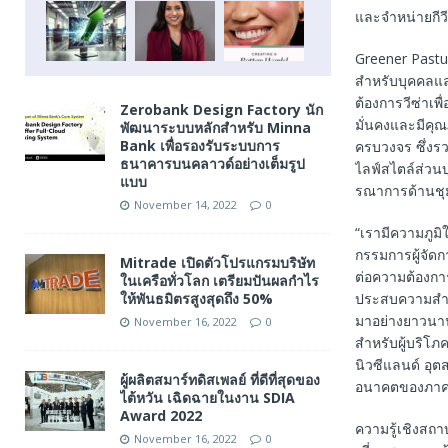
และจำหน่ายกีว
Greener Pastur
สำหรับบุคคลและ
ต้องการวีซ่าเพ
Zerobank Design Factory นัก
มั่นคงและมีคุณ
พัฒนาระบบหลักสำหรับ Minna
Bank เพื่อรองรับระบบการ
ครบวงจร ซึ่งร
ธนาคารบนคลาวด์อย่างเต็มรูป
ไลฟ์สไตล์ส่วนบ
แบบ
รณาการด้านชุ
November 14, 2022
0
“เรามีความภูมิ
กรรมการผู้จัด
Mitrade เปิดตัวโปรแกรมบริษัท
ต่อความต้องการ
ในเครือทั่วโลก เตรียมปันผลกำไร
ให้พันธมิตรสูงสุดถึง 50%
ประสบความสำเร็
มาอย่างยาวนาน 
November 16, 2022
0
สำหรับผู้บริโภ
นิวซีแลนด์ อุ
ผู้ผลิตสมาร์ทดิสเพลย์ ที่ดีที่สุดของ
อนาคตของภาคส่ว
ไต้หวัน เฉิดฉายในงาน SDIA
Award 2022
ความรู้เชิงสถ
November 16, 2022
0