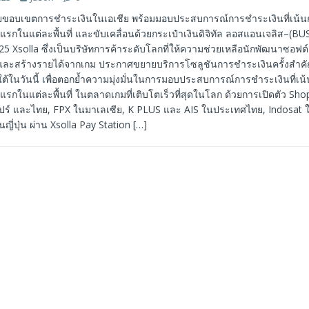
ายขอบเขตการชำระเงินในเอเชีย พร้อมมอบประสบการณ์การชำระเงินที่เน้
ับแรกในแต่ละพื้นที่ และขับเคลื่อนด้วยกระเป๋าเงินดิจิทัล ลอสแอนเจลิส–(
5 Xsolla ซึ่งเป็นบริษัทการค้าระดับโลกที่ให้ความช่วยเหลือนักพัฒนาซอฟต
จและสร้างรายได้จากเกม ประกาศขยายบริการโซลูชันการชำระเงินครั้งสำคัญ
ต้ในวันนี้ เพื่อตอกย้ำความมุ่งมั่นในการมอบประสบการณ์การชำระเงินที่เ
ับแรกในแต่ละพื้นที่ ในตลาดเกมที่เติบโตเร็วที่สุดในโลก ด้วยการเปิดตัว S
โปร์ และไทย, FPX ในมาเลเซีย, K PLUS และ AIS ในประเทศไทย, Indosat ใ
ี่ปุ่น ผ่าน Xsolla Pay Station
[…]