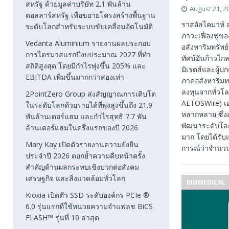
สหรัฐ ด้วยมูลค่าบริษัท 2.1 พันล้าน
August 21, 2
ดอลลาร์สหรัฐ เพื่อขยายโครงสร้างพื้นฐาน
ราสอัลไคมาห์ 
ระดับโลกสำหรับระบบขับเคลื่อนอัตโนมัติ
ภาวะเฟื่องฟูขอ
Vedanta Aluminium รายงานผลประกอบ
อสังหาริมทรัพย
การไตรมาสแรกปีงบประมาณ 2027 ที่ทำ
ทัศน์อันก้าวไ
สถิติสูงสุด โดยมีกำไรพุ่งขึ้น 205% และ
มิเรตส์และผู้ป
EBITDA เพิ่มขึ้นมากกว่าสองเท่า
ภาคอสังหาริมทร
ลงทุนจากทั่วโล
2PointZero Group ส่งสัญญาณการเติบโต
AETOSWire) เอม
ในระดับโลกด้วยรายได้ที่พุ่งสูงขึ้นถึง 21.9
หลากหลาย ซึ่งส
พันล้านเดอร์แฮม และกำไรสุทธิ 7.7 พัน
พัฒนาระดับโลก 
ล้านเดอร์แฮมในครึ่งแรกของปี 2026
มาก โดยได้รับ
Mary Kay เปิดตัวรายงานความยั่งยืน
การณ์ว่าจำนวน
ประจำปี 2026 ตอกย้ำความคืบหน้าครั้ง
สำคัญด้านผลกระทบเชิงบวกต่อสังคม
เศรษฐกิจ และสิ่งแวดล้อมทั่วโลก
BIOMEDICAL
Kioxia เปิดตัว SSD ระดับองค์กร PCIe ®
6.0 รุ่นแรกที่ใช้หน่วยความจำแฟลช BiCS
FLASH™ รุ่นที่ 10 ล่าสุด