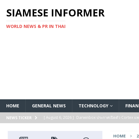
SIAMESE INFORMER
WORLD NEWS & PR IN THAI
HOME
GENERAL NEWS
TECHNOLOGY
FINAN
[ August 6, 2026 ]
Darwinbox ประกาศเปิดตัว Cortex แพลตฟ
NEWS TICKER
[ August 6, 2026 ]
Multiplier ระดมทุนรอบ Series B ได้ 3
HOME
2
FEATURED