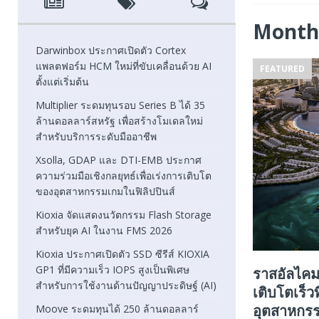
[ August 6, 2026 ]
Xsolla, GDAP และ DTI-EMB ประกาศความ
Month
FEATURED
Darwinbox ประกาศเปิดตัว Cortex
แพลตฟอร์ม HCM ใหม่ที่ขับเคลื่อนด้วย AI
FEATURED
[ August 5, 2026 ]
Kioxia จัดแสดงนวัตกรรม Flash Stora
ตั้งแต่เริ่มต้น
[ August 5, 2026 ]
Kioxia ประกาศเปิดตัว SSD ซีรีส์ KIOXI
Multiplier ระดมทุนรอบ Series B ได้ 35
ล้านดอลลาร์สหรัฐ เพื่อสร้างโมเดลใหม่
FEATURED
สำหรับบริการระดับมืออาชีพ
Xsolla, GDAP และ DTI-EMB ประกาศ
ความร่วมมือเชิงกลยุทธ์เพื่อเร่งการเติบโต
ของอุตสาหกรรมเกมในฟิลิปปินส์
Kioxia จัดแสดงนวัตกรรม Flash Storage
สำหรับยุค AI ในงาน FMS 2026
Kioxia ประกาศเปิดตัว SSD ซีรีส์ KIOXIA
GP1 ที่มีความเร็ว IOPS สูงเป็นพิเศษ
ราสอัลไคมา
สำหรับการใช้งานด้านปัญญาประดิษฐ์ (AI)
เติบโตเร็ว
อุตสาหกร
Moove ระดมทุนได้ 250 ล้านดอลลาร์