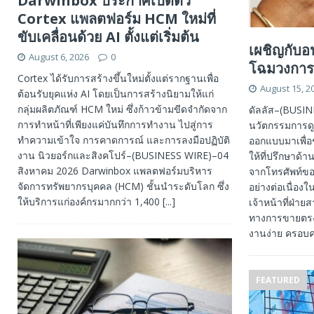
Darwinbox ประกาศเปิดตัว
Cortex แพลตฟอร์ม HCM ใหม่ที่
ขับเคลื่อนด้วย AI ตั้งแต่เริ่มต้น
เผชิญกับอ
August 6, 2026
0
โฉมวงการ
Cortex ได้รับการสร้างขึ้นใหม่ตั้งแต่รากฐานเพื่อ
August 15, 2
ต้อนรับยุคแห่ง AI โดยเป็นการสร้างนิยามให้แก่
กลุ่มผลิตภัณฑ์ HCM ใหม่ ซึ่งก้าวข้ามขีดจำกัดจาก
ดัลลัส–(BUSIN
การทำหน้าที่เพียงแค่บันทึกการทำงาน ไปสู่การ
นวัตกรรมการดูแล
ทำความเข้าใจ การคาดการณ์ และการลงมือปฏิบัติ
ออกแบบมาเพื่อช
งาน นิวยอร์กและสิงคโปร์–(BUSINESS WIRE)–04
ให้ที่ปรึกษาด
สิงหาคม 2026 Darwinbox แพลตฟอร์มบริหาร
จากโทรศัพท์ของ
จัดการทรัพยากรบุคคล (HCM) ชั้นนำระดับโลก ซึ่ง
อย่างต่อเนื่อ
ให้บริการแก่องค์กรมากกว่า 1,400
[...]
เจ้าหน้าที่ฝ่
ทางการขายตรง 
งานง่าย ครอบค
FEATURED