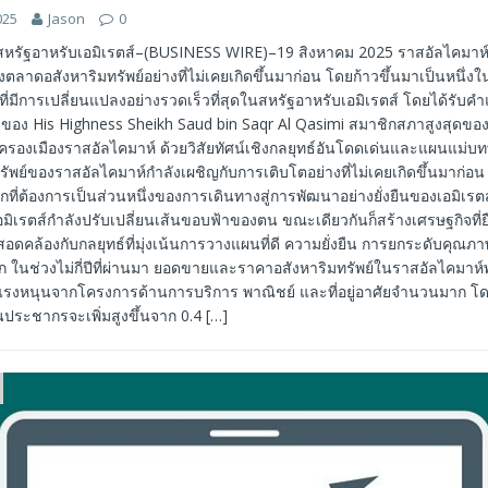
025
Jason
0
สหรัฐอาหรับเอมิเรตส์–(BUSINESS WIRE)–19 สิงหาคม 2025 ราสอัลไคมาห์
งตลาดอสังหาริมทรัพย์อย่างที่ไม่เคยเกิดขึ้นมาก่อน โดยก้าวขึ้นมาเป็นหนึ่
์ที่มีการเปลี่ยนแปลงอย่างรวดเร็วที่สุดในสหรัฐอาหรับเอมิเรตส์ โดยได้รับ
กลของ His Highness Sheikh Saud bin Saqr Al Qasimi สมาชิกสภาสูงสุดขอ
กครองเมืองราสอัลไคมาห์ ด้วยวิสัยทัศน์เชิงกลยุทธ์อันโดดเด่นและแผนแม่บท
ัพย์ของราสอัลไคมาห์กำลังเผชิญกับการเติบโตอย่างที่ไม่เคยเกิดขึ้นมาก่อน ซ
กที่ต้องการเป็นส่วนหนึ่งของการเดินทางสู่การพัฒนาอย่างยั่งยืนของเอมิเรตส
ิเรตส์กำลังปรับเปลี่ยนเส้นขอบฟ้าของตน ขณะเดียวกันก็สร้างเศรษฐกิจที่ย
อดคล้องกับกลยุทธ์ที่มุ่งเน้นการวางแผนที่ดี ความยั่งยืน การยกระดับคุณภ
ในช่วงไม่กี่ปีที่ผ่านมา ยอดขายและราคาอสังหาริมทรัพย์ในราสอัลไคมาห์พุ่
แรงหนุนจากโครงการด้านการบริการ พาณิชย์ และที่อยู่อาศัยจำนวนมาก โ
ประชากรจะเพิ่มสูงขึ้นจาก 0.4
[…]